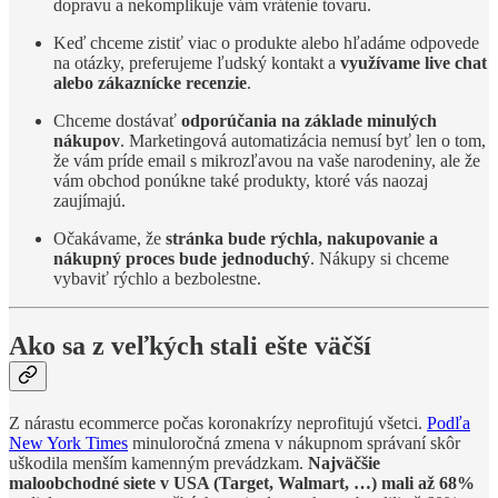
dopravu a nekomplikuje vám vrátenie tovaru.
Keď chceme zistiť viac o produkte alebo hľadáme odpovede
na otázky, preferujeme ľudský kontakt a
využívame live chat
alebo zákaznícke recenzie
.
Chceme dostávať
odporúčania na základe minulých
nákupov
. Marketingová automatizácia nemusí byť len o tom,
že vám príde email s mikrozľavou na vaše narodeniny, ale že
vám obchod ponúkne také produkty, ktoré vás naozaj
zaujímajú.
Očakávame, že
stránka bude rýchla, nakupovanie a
nákupný proces bude jednoduchý
. Nákupy si chceme
vybaviť rýchlo a bezbolestne.
Ako sa z veľkých stali ešte väčší
Z nárastu ecommerce počas koronakrízy neprofitujú všetci.
Podľa
New York Times
minuloročná zmena v nákupnom správaní skôr
uškodila menším kamenným prevádzkam.
Najväčšie
maloobchodné siete v USA (Target, Walmart, …) mali až 68%