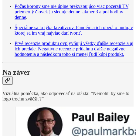
Počas korony sme nie úplne prekvapujúco viac pozerali TV,
priemerný človek ju sleduje denne takmer 3 a pol hodiny
denne
.
Špeciálne sa to týka kreatívcov. Pandémia ich oberá o nudu, v
ktorej sa im vraj najviac darí tvoriť.
Prvé recenzie produktu ovplyvňujú všetky ďalšie recenzie a aj
ich predaje. Negatívne recenzie pritiahnu ďalšie negatívne
hodnotenia a následkom toho si menej ľudí kúpi produkt.
Na záver
Vizuálna pomôcka, ako odpovedať na otázku “Nemohli by sme to
logo trochu zväčšiť?”