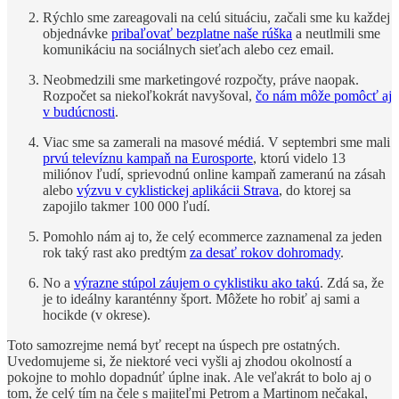
Rýchlo sme zareagovali na celú situáciu, začali sme ku každej
objednávke
pribaľovať bezplatne naše rúška
a neutlmili sme
komunikáciu na sociálnych sieťach alebo cez email.
Neobmedzili sme marketingové rozpočty, práve naopak.
Rozpočet sa niekoľkokrát navyšoval,
čo nám môže pomôcť aj
v budúcnosti
.
Viac sme sa zamerali na masové médiá. V septembri sme mali
prvú televíznu kampaň na Eurosporte
, ktorú videlo 13
miliónov ľudí, sprievodnú online kampaň zameranú na zásah
alebo
výzvu v cyklistickej aplikácii Strava
, do ktorej sa
zapojilo takmer 100 000 ľudí.
Pomohlo nám aj to, že celý ecommerce zaznamenal za jeden
rok taký rast ako predtým
za desať rokov dohromady
.
No a
výrazne stúpol záujem o cyklistiku ako takú
. Zdá sa, že
je to ideálny karanténny šport. Môžete ho robiť aj sami a
hocikde (v okrese).
Toto samozrejme nemá byť recept na úspech pre ostatných.
Uvedomujeme si, že niektoré veci vyšli aj zhodou okolností a
pokojne to mohlo dopadnúť úplne inak. Ale veľakrát to bolo aj o
tom, že celý tím na čele s majiteľmi Petrom a Martinom nečakal,