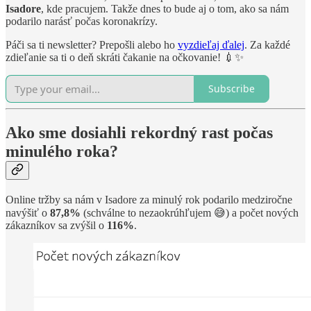
Isadore
, kde pracujem. Takže dnes to bude aj o tom, ako sa nám
podarilo narásť počas koronakrízy.
Páči sa ti newsletter? Prepošli alebo ho
vyzdieľaj ďalej
. Za každé
zdieľanie sa ti o deň skráti čakanie na očkovanie! 💉✨
Subscribe
Ako sme dosiahli rekordný rast počas
minulého roka?
Online tržby sa nám v Isadore za minulý rok podarilo medziročne
navýšiť o
87,8%
(schválne to nezaokrúhľujem 😅) a počet nových
zákazníkov sa zvýšil o
116%
.