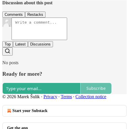
Discussion about this post
Comments
Restacks
Top
Latest
Discussions
No posts
Ready for more?
Subscribe
© 2026 Marek Šulik
·
Privacy
∙
Terms
∙
Collection notice
Start your Substack
Get the app