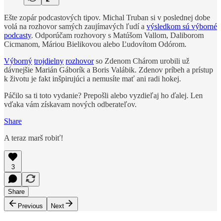
Ešte zopár podcastových tipov. Michal Truban si v poslednej dobe
volá na rozhovor samých zaujímavých ľudí a
výsledkom sú výborné
podcasty
. Odporúčam rozhovory s Matúšom Vallom, Daliborom
Cicmanom, Máriou Bielikovou alebo Ľudovítom Odórom.
Výborný
trojdielny
rozhovor
so Zdenom Chárom urobili už
dávnejšie Marián Gáborík a Boris Valábik. Zdenov príbeh a prístup
k životu je fakt inšpirujúci a nemusíte mať ani radi hokej.
Páčilo sa ti toto vydanie? Prepošli alebo vyzdieľaj ho ďalej. Len
vďaka vám získavam nových odberateľov.
Share
A teraz marš robiť!
3
Share
Previous
Next