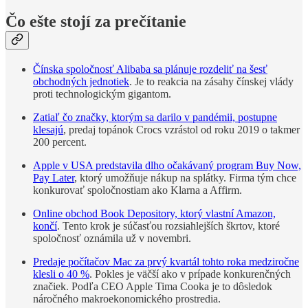
Čo ešte stojí za prečítanie
Čínska spoločnosť Alibaba sa plánuje rozdeliť na šesť
obchodných jednotiek
. Je to reakcia na zásahy čínskej vlády
proti technologickým gigantom.
Zatiaľ čo značky, ktorým sa darilo v pandémii, postupne
klesajú
, predaj topánok Crocs vzrástol od roku 2019 o takmer
200 percent.
Apple v USA predstavila dlho očakávaný program Buy Now,
Pay Later
, ktorý umožňuje nákup na splátky. Firma tým chce
konkurovať spoločnostiam ako Klarna a Affirm.
Online obchod Book Depository, ktorý vlastní Amazon,
končí
. Tento krok je súčasťou rozsiahlejších škrtov, ktoré
spoločnosť oznámila už v novembri.
Predaje počítačov Mac za prvý kvartál tohto roka medziročne
klesli o 40 %
. Pokles je väčší ako v prípade konkurenčných
značiek. Podľa CEO Apple Tima Cooka je to dôsledok
náročného makroekonomického prostredia.