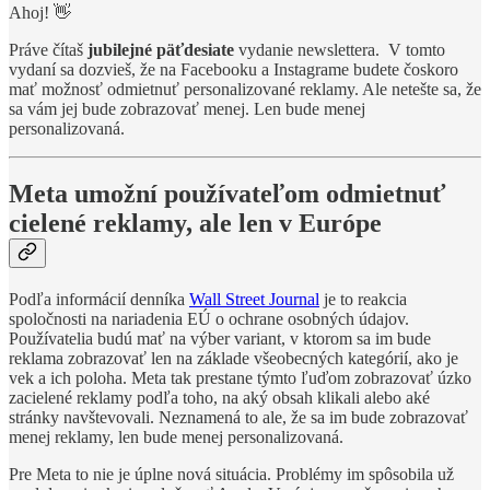
Ahoj! 👋
Práve čítaš
jubilejné päťdesiate
vydanie newslettera. V tomto
vydaní sa dozvieš, že na Facebooku a Instagrame budete čoskoro
mať možnosť odmietnuť personalizované reklamy. Ale netešte sa, že
sa vám jej bude zobrazovať menej. Len bude menej
personalizovaná.
Meta umožní používateľom odmietnuť
cielené reklamy, ale len v Európe
Podľa informácií denníka
Wall Street Journal
je to reakcia
spoločnosti na nariadenia EÚ o ochrane osobných údajov.
Používatelia budú mať na výber variant, v ktorom sa im bude
reklama zobrazovať len na základe všeobecných kategórií, ako je
vek a ich poloha. Meta tak prestane týmto ľuďom zobrazovať úzko
zacielené reklamy podľa toho, na aký obsah klikali alebo aké
stránky navštevovali. Neznamená to ale, že sa im bude zobrazovať
menej reklamy, len bude menej personalizovaná.
Pre Meta to nie je úplne nová situácia. Problémy im spôsobila už