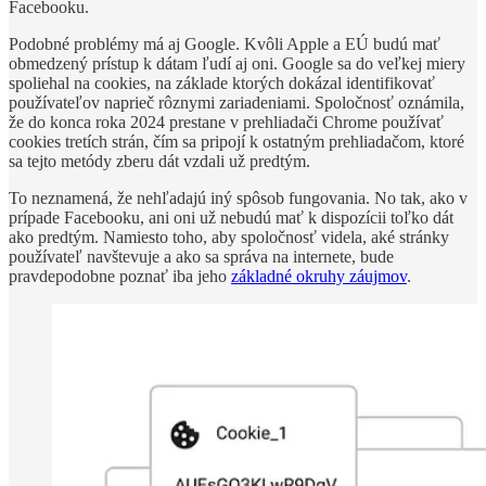
Facebooku.
Podobné problémy má aj Google. Kvôli Apple a EÚ budú mať
obmedzený prístup k dátam ľudí aj oni. Google sa do veľkej miery
spoliehal na cookies, na základe ktorých dokázal identifikovať
používateľov naprieč rôznymi zariadeniami. Spoločnosť oznámila,
že do konca roka 2024 prestane v prehliadači Chrome používať
cookies tretích strán, čím sa pripojí k ostatným prehliadačom, ktoré
sa tejto metódy zberu dát vzdali už predtým.
To neznamená, že nehľadajú iný spôsob fungovania. No tak, ako v
prípade Facebooku, ani oni už nebudú mať k dispozícii toľko dát
ako predtým. Namiesto toho, aby spoločnosť videla, aké stránky
používateľ navštevuje a ako sa správa na internete, bude
pravdepodobne poznať iba jeho
základné okruhy záujmov
.