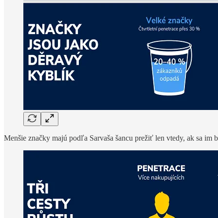
Menšie značky majú podľa Sarvaša šancu prežiť len vtedy, ak sa im bu