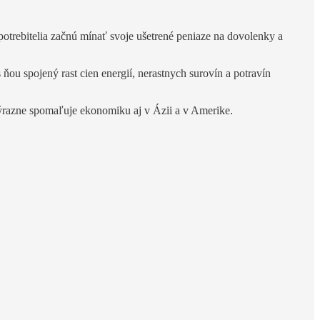
otrebitelia začnú mínať svoje ušetrené peniaze na dovolenky a
ňou spojený rast cien energií, nerastnych surovín a potravín
ý výrazne spomaľuje ekonomiku aj v Ázii a v Amerike.