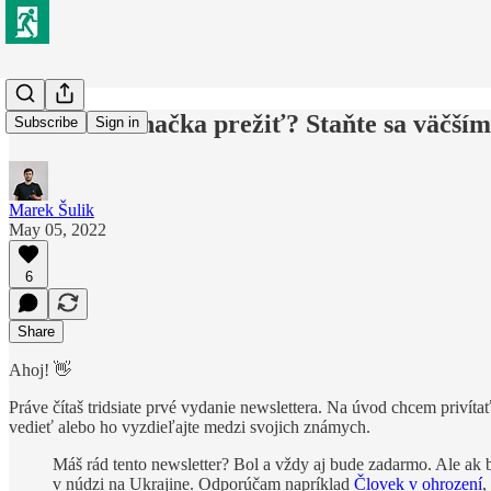
Chce vaša značka prežiť? Staňte sa väčším
Subscribe
Sign in
Marek Šulik
May 05, 2022
6
Share
Ahoj! 👋
Práve čítaš tridsiate prvé vydanie newslettera. Na úvod chcem privíta
vedieť alebo ho vyzdieľajte medzi svojich známych.
Máš rád tento newsletter? Bol a vždy aj bude zadarmo. Ale ak 
v núdzi na Ukrajine. Odporúčam napríklad
Človek v ohrození
,