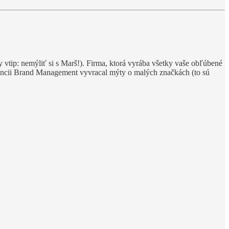
 vtip: nemýliť si s Marš!). Firma, ktorá vyrába všetky vaše obľúbené
erencii Brand Management vyvracal mýty o malých značkách (to sú