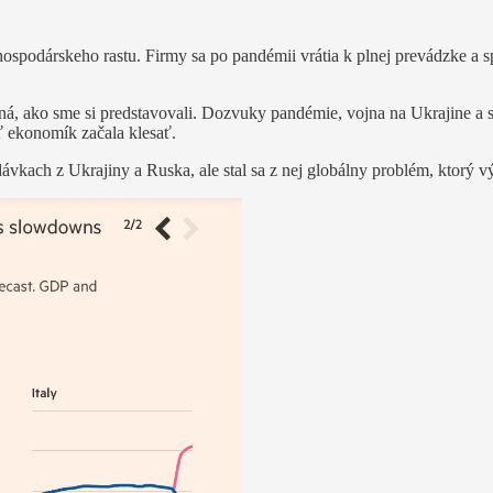
podárskeho rastu. Firmy sa po pandémii vrátia k plnej prevádzke a sp
iná, ako sme si predstavovali. Dozvuky pandémie, vojna na Ukrajine a s 
sť ekonomík začala klesať.
dodávkach z Ukrajiny a Ruska, ale stal sa z nej globálny problém, ktor