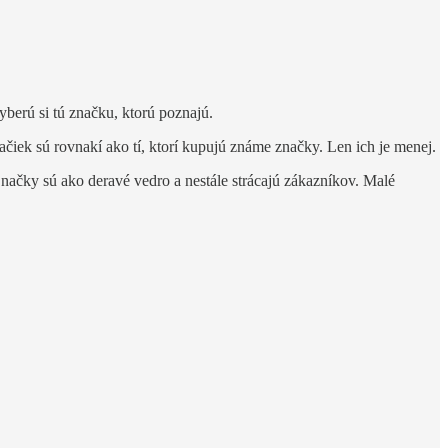
berú si tú značku, ktorú poznajú.
čiek sú rovnakí ako tí, ktorí kupujú známe značky. Len ich je menej.
 Značky sú ako deravé vedro a nestále strácajú zákazníkov. Malé