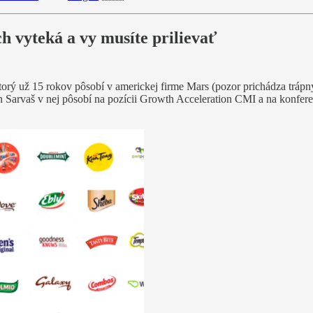
h vyteká a vy musíte prilievať
orý už 15 rokov pôsobí v americkej firme Mars (pozor prichádza trápny
fan Sarvaš v nej pôsobí na pozícii Growth Acceleration CMI a na konf