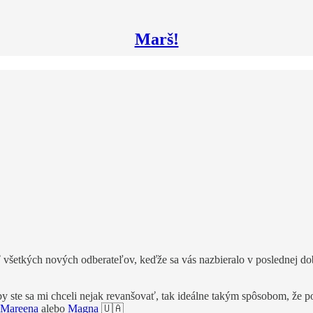
Marš!
ť všetkých nových odberateľov, keďže sa vás nazbieralo v poslednej dobe
by ste sa mi chceli nejak revanšovať, tak ideálne takým spôsobom, že
Mareena
alebo
Magna
🇺🇦