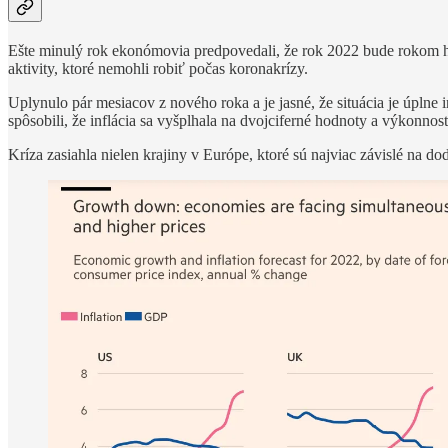
Ešte minulý rok ekonómovia predpovedali, že rok 2022 bude rokom hos
aktivity, ktoré nemohli robiť počas koronakrízy.
Uplynulo pár mesiacov z nového roka a je jasné, že situácia je úplne 
spôsobili, že inflácia sa vyšplhala na dvojciferné hodnoty a výkonno
Kríza zasiahla nielen krajiny v Európe, ktoré sú najviac závislé na 