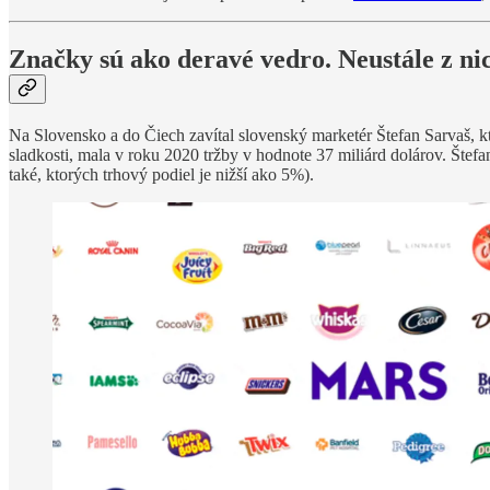
Značky sú ako deravé vedro. Neustále z nic
Na Slovensko a do Čiech zavítal slovenský marketér Štefan Sarvaš, kt
sladkosti, mala v roku 2020 tržby v hodnote 37 miliárd dolárov. Šte
také, ktorých trhový podiel je nižší ako 5%).