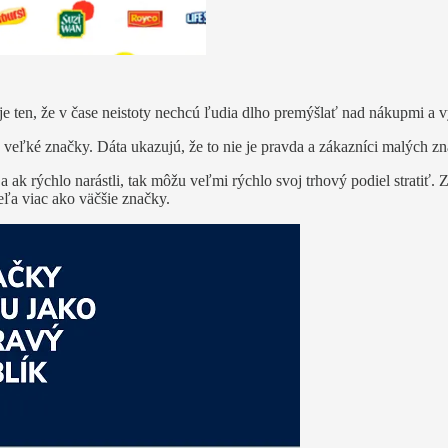
e ten, že v čase neistoty nechcú ľudia dlho premýšlať nad nákupmi a vy
eľké značky. Dáta ukazujú, že to nie je pravda a zákazníci malých zna
 a ak rýchlo narástli, tak môžu veľmi rýchlo svoj trhový podiel stratiť.
eľa viac ako väčšie značky.