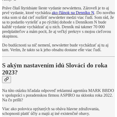
Práve čítaš štyridsiate šieste vydanie newslettera. Zároveň je to aj
prvé vydanie, ktoré vychádza
ako článok na Denníku N
. Do nového
roka som si dal cieľ rozšíriť newsletter medzi viac ľudí. Som rád, že
sa to podarilo vyriešiť a po rýchlej dohode s Denníkom N bude
každé vydanie vychádzať aj u nich. Denník má takmer 70 000
predplatiteľov a mám pocit, že aj veľký prekryv s mojou cieľovou
skupinou.
Do budúcnosti sa nič nemení, newsletter bude vychádzať aj tu aj
tam. Verím, že takto sa k jeho obsahu dostane ešte viac ľudí.
S akým nastavením idú Slováci do roka
2023?
Na túto otázku hľadala odpoveď reklamná agentúra MARK BBDO
v spolupráci s poradenskou firmou ASPIRO na sklonku roka 2022.
Na čo prišli?
Viac ako polovica opýtaných sa obáva hlavne zdražovania,
schopnosti platiť účty a majú aj iné existenčné obavy.