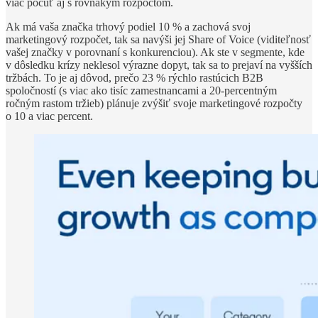
viac počuť aj s rovnakým rozpočtom.
Ak má vaša značka trhový podiel 10 % a zachová svoj
marketingový rozpočet, tak sa navýši jej Share of Voice (viditeľnosť
vašej značky v porovnaní s konkurenciou). Ak ste v segmente, kde
v dôsledku krízy neklesol výrazne dopyt, tak sa to prejaví na vyšších
tržbách. To je aj dôvod, prečo 23 % rýchlo rastúcich B2B
spoločností (s viac ako tisíc zamestnancami a 20-percentným
ročným rastom tržieb) plánuje zvýšiť svoje marketingové rozpočty
o 10 a viac percent.