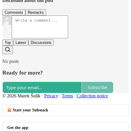
Discussion about this post
Comments
Restacks
Top
Latest
Discussions
No posts
Ready for more?
Subscribe
© 2026 Marek Šulik
·
Privacy
∙
Terms
∙
Collection notice
Start your Substack
Get the app