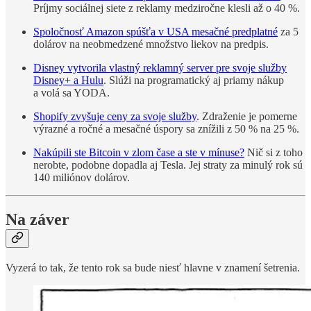
Príjmy sociálnej siete z reklamy medziročne klesli až o 40 %.
Spoločnosť Amazon spúšťa v USA mesačné predplatné
za 5
dolárov na neobmedzené množstvo liekov na predpis.
Disney vytvorila vlastný reklamný server pre svoje služby
Disney+ a Hulu
. Slúži na programatický aj priamy nákup
a volá sa YODA.
Shopify zvyšuje ceny za svoje služby
. Zdraženie je pomerne
výrazné a ročné a mesačné úspory sa znížili z 50 % na 25 %.
Nakúpili ste Bitcoin v zlom čase a ste v mínuse?
Nič si z toho
nerobte, podobne dopadla aj Tesla. Jej straty za minulý rok sú
140 miliónov dolárov.
Na záver
Vyzerá to tak, že tento rok sa bude niesť hlavne v znamení šetrenia.