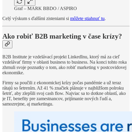
Graf – MARK BBDO / ASPIRO
Celý výskum s ďalšími zisteniami si
môžete stiahnuť tu
.
Ako robiť B2B marketing v čase krízy?
B2B Institute je vzdelávací projekt LinkedInu, ktorý má za cieľ
vzdelávať firmy v oblasti business to business. Na konci tohto roka
zhrnuli svoje poznatky o tom, ako robiť marketing v postcovidovej
ekonomike.
Firmy sa poučili z ekonomickej krízy počas pandémie a už teraz
rátajú so šetrením. Až 41 % značiek plánuje v najbližšom polroku
šetriť, aby zlepšili svoj cash flow. Najviac sa to dotkne oblastí, ako
je IT, benefity pre zamestnancov, prijímanie nových ľudí a,
samozrejme, aj marketingu.