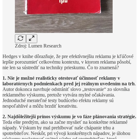
Zdroj: Lumen Research
Hedges v knihe dôrazňuje, že pre efektívnejšiu reklamu je kľúčové
lepšie porozumieť celkovému kontextu, v ktorom reklama pôsobí,
nie len sa sústrediť na techniky prieskumu. Čo to znamená?
1. Nie je možné realisticky otestovať účinnosť reklamy v
laboratórnych podmienkach pred jej reálnym uvedením na trh
.
Autor dokonca navrhuje odstrániť slovo „testovanie“ zo slovníka
reklamného výskumu, pretože vytvára mylné očakávania.
Jednoduché merateľné testy budúceho efektu reklamy sú
nespoľahlivé a môžu brzdiť kreativitu.
2. Najdôležitejší prínos výskumu je vo fáze plánovania stratégie.
Teda ešte predtým, ako sa začne myslieť na konkrétne reklamné
nápady. Výskum by mal prehlbovať naše chápanie trhu a
spotrebiteľov. Neskôr, pri vývoji konkrétnych nápadov, je úlohou
výskumu poskytovať spätnú väzbu od spotrebiteľov, ktorá