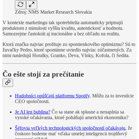
Zdroj: NMS Market Research Slovakia
V kontexte marketingu tak spotrebitelia automaticky pripisujú
produktom z minulosti vyššiu kvalitu, autentickosť a hodnotu.
Samozrejme častokrát aj iracionálne a bez ohľadu na realitu.
Ktorá značka najviac profituje zo spomienkového optimizmu? Sú to
žuvačky Pedro, ktoré spontánne uviedlo najviac zúčastnených. Za
nimi nasledujú Horalky, Granko, Deva, Vlnky, Kofola, či Sedita.
Čo ešte stojí za prečítanie
Hudobníci opúšťajú platformu Spotify
. Môžu za to investície
CEO spoločnosti.
Je AI len bublina?
Čo sa stane ak splasne a nenaplnia sa
vysoké očakávania, ktoré poháňajú americkú ekonomiku?
Šéfovia veľkých technologických spoločností očakávaju
, že
čoskoro budeme mať vďaka umelej inteligencii trojdňový