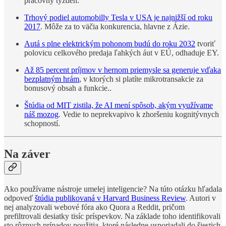
pracovný týždeň.
Trhový podiel automobilly Tesla v USA je najnižší od roku
2017
. Môže za to väčia konkurencia, hlavne z Ázie.
Autá s plne elektrickým pohonom budú do roku 2032
tvoriť
polovicu celkového predaja ľahkých áut v EÚ, odhaduje EY.
Až 85 percent príjmov v hernom priemysle sa generuje vďaka
bezplatným hrám
, v ktorých si platíte mikrotransakcie za
bonusový obsah a funkcie..
Štúdia od MIT zistila, že AI mení spôsob, akým využívame
náš mozog
. Vedie to neprekvapivo k zhoršeniu kognitývnych
schopností.
Na záver
Ako používame nástroje umelej inteligencie? Na túto otázku hľadala
odpoveď
štúdia publikovaná v Harvard Business Review
. Autori v
nej analyzovali webové fóra ako Quora a Reddit, pričom
prefiltrovali desiatky tisíc príspevkov. Na základe toho identifikovali
sto rôznych prípadov použitia, ktoré následne usporiadali do šiestich