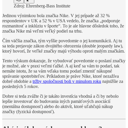
Zdroj: Ehrenberg-Bass Institute
Jedinou výnimkou bola značka Nike. V jej prípade až 32 %
respondentov v UK a 52 % v USA vedelo, že značka „podporuje
rozmanitosť a inklúziu v športe“. To je ale hlavne dôsledok toho, že
značka Nike má veľmi veľký podiel na trhu.
Čím väčšia značka, tým vyššie povedomie o jej komunikácii. Aj tu
sa teda prejavuje zákon dvojitého ohrozenia (double jeopardy law),
ktorý hovorí, že veľké značky majú výhodu oproti malým značkám.
Tento výskum dokazuje, že vybudovať povedomie o poslaní značky
je možné, ale v praxi veľmi ťažké. A aj keď sa vám to podarí, tak
nemáte istotu, že sa vám vďaka tomu podarí zmeniť nákupné
správanie spotrebiteľov. Príkladom je práve Nike, ktoré nezažíva
dobré obdobie a
tržby spoločnosti boli v minulom roku
najnižšie za
posledných 5 rokov.
Dobre si teda zvážte či je takáto investícia vhodná a či by nebolo
lepšie investovať do budovania iných pamäťových asociácií
(mentálna dostupnosť) alebo do aktivít, ktoré uľahčujú nákup
značky (fyzická dostupnosť).