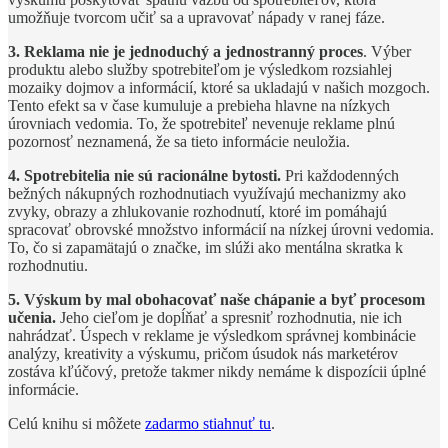
umožňuje tvorcom učiť sa a upravovať nápady v ranej fáze.
3. Reklama nie je jednoduchý a jednostranný proces
. Výber
produktu alebo služby spotrebiteľom je výsledkom rozsiahlej
mozaiky dojmov a informácií, ktoré sa ukladajú v našich mozgoch.
Tento efekt sa v čase kumuluje a prebieha hlavne na nízkych
úrovniach vedomia. To, že spotrebiteľ nevenuje reklame plnú
pozornosť neznamená, že sa tieto informácie neuložia.
4. Spotrebitelia nie sú racionálne bytosti.
Pri každodenných
bežných nákupných rozhodnutiach využívajú mechanizmy ako
zvyky, obrazy a zhlukovanie rozhodnutí, ktoré im pomáhajú
spracovať obrovské množstvo informácií na nízkej úrovni vedomia.
To, čo si zapamätajú o značke, im slúži ako mentálna skratka k
rozhodnutiu.
5. Výskum by mal obohacovať naše chápanie a byť procesom
učenia.
Jeho cieľom je dopĺňať a spresniť rozhodnutia, nie ich
nahrádzať. Úspech v reklame je výsledkom správnej kombinácie
analýzy, kreativity a výskumu, pričom úsudok nás marketérov
zostáva kľúčový, pretože takmer nikdy nemáme k dispozícii úplné
informácie.
Celú knihu si môžete
zadarmo stiahnuť tu
.