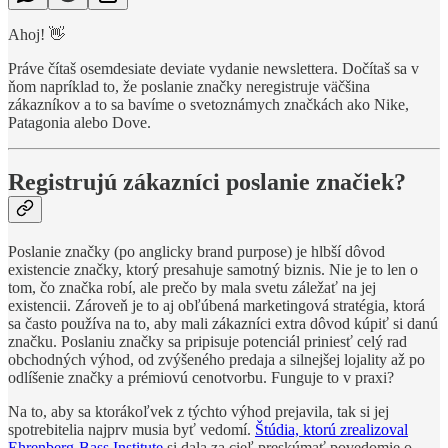
Ahoj! 👋
Práve čítaš osemdesiate deviate vydanie newslettera. Dočítaš sa v
ňom napríklad to, že poslanie značky neregistruje väčšina
zákazníkov a to sa bavíme o svetoznámych značkách ako Nike,
Patagonia alebo Dove.
Registrujú zákazníci poslanie značiek?
Poslanie značky (po anglicky brand purpose) je hlbší dôvod
existencie značky, ktorý presahuje samotný biznis. Nie je to len o
tom, čo značka robí, ale prečo by mala svetu záležať na jej
existencii. Zároveň je to aj obľúbená marketingová stratégia, ktorá
sa často používa na to, aby mali zákazníci extra dôvod kúpiť si danú
značku. Poslaniu značky sa pripisuje potenciál priniesť celý rad
obchodných výhod, od zvýšeného predaja a silnejšej lojality až po
odlíšenie značky a prémiovú cenotvorbu. Funguje to v praxi?
Na to, aby sa ktorákoľvek z týchto výhod prejavila, tak si jej
spotrebitelia najprv musia byť vedomí.
Štúdia, ktorú zrealizoval
Ehrenberg-Bass Institute
si dala za cieľ preskúmať povedomie o