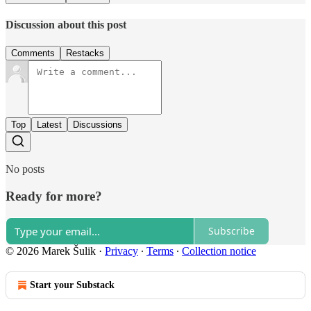
Discussion about this post
Comments
Restacks
Top
Latest
Discussions
No posts
Ready for more?
Subscribe
© 2026 Marek Šulik
·
Privacy
∙
Terms
∙
Collection notice
Start your Substack