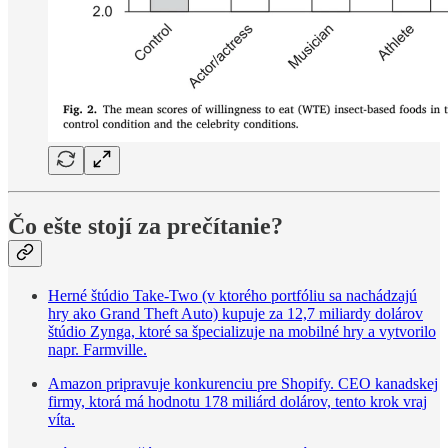
Čo ešte stojí za prečítanie?
Herné štúdio Take-Two (v ktorého portfóliu sa nachádzajú
hry ako Grand Theft Auto) kupuje za 12,7 miliardy dolárov
štúdio Zynga, ktoré sa špecializuje na mobilné hry a vytvorilo
napr. Farmville.
Amazon pripravuje konkurenciu pre Shopify. CEO kanadskej
firmy, ktorá má hodnotu 178 miliárd dolárov, tento krok vraj
víta.