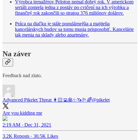
Výrobca trenažérov Peloton nemal dobrý rok. V americkom
seriáli zomrela jedna z postáv po cvičení na ich výrobku a
finančný rok zakončili so stratou 376 miliónov dolárov.
Práca na diaľku je stále populárnejšia a majitelia
kancelárskych budov sa tomu musia prisposobiť. Kancelárie
tak menia na sklady alebo apartmány.
Na záver
Feedback nad zlato.
Advanced Pikelet Threat 👩🏻‍💻🥞✨🦄🏳️‍🌈
@pikelet
Are you kidding me
2:19 AM · Dec 31, 2021
3.2K Reposts
·
30.5K Likes