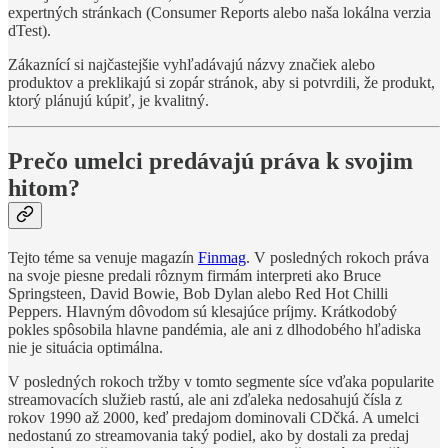
expertných stránkach (Consumer Reports alebo naša lokálna verzia
dTest).
Zákaznící si najčastejšie vyhľadávajú názvy značiek alebo
produktov a preklikajú si zopár stránok, aby si potvrdili, že produkt,
ktorý plánujú kúpiť, je kvalitný.
Prečo umelci predávajú práva k svojim
hitom?
Tejto téme sa venuje magazín
Finmag
. V posledných rokoch práva
na svoje piesne predali rôznym firmám interpreti ako Bruce
Springsteen, David Bowie, Bob Dylan alebo Red Hot Chilli
Peppers. Hlavným dôvodom sú klesajúce príjmy. Krátkodobý
pokles spôsobila hlavne pandémia, ale ani z dlhodobého hľadiska
nie je situácia optimálna.
V posledných rokoch tržby v tomto segmente síce vďaka popularite
streamovacích služieb rastú, ale ani zďaleka nedosahujú čísla z
rokov 1990 až 2000, keď predajom dominovali CDčká. A umelci
nedostanú zo streamovania taký podiel, ako by dostali za predaj