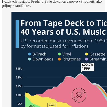
fyzických nosičov. Predaj práv je dokonca daňovo výhodnejší ako
príjmy z tantiémov.