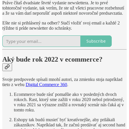
Práve čítaš dvadsiate štvrté vydanie newslettera. Je to prvé
tohtoročné vydanie, tak verím, že ste už všetci pracovne rozbehnutí
a že sa vám darí neporušiť aspoň niektoré novoročné predsavzatia.
Ešte nie si prihlásený na odber? Stačí vložiť svoj email a každé 2
týždne ti príde newsletter do schránky.
Subscribe
Aký bude rok 2022 v ecommerce?
Svoje predpovede spísali mnohí autori, za zmienku stoja napríklad
tieto z webu
Digital Commerce 360
.
Ecommerce bude rásť pomalšie ako v posledných dvoch
rokoch. Rast, ktorý sme zažili v roku 2020 nebol prirodzený,
v roku 2021 sa výrazne znížil a rovnaký scenár nás čaká aj v
tomto roku.
Eshopy tak budú musieť byť kreatívnejšie, aby prilákali
zákazníkov. Napríklad tak, že začnú predávať aj second hand