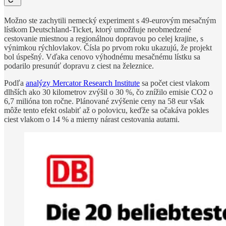
Možno ste zachytili nemecký experiment s 49-eurovým mesačným
lístkom Deutschland-Ticket, ktorý umožňuje neobmedzené
cestovanie miestnou a regionálnou dopravou po celej krajine, s
výnimkou rýchlovlakov. Čísla po prvom roku ukazujú, že projekt
bol úspešný. Vďaka cenovo výhodnému mesačnému lístku sa
podarilo presunúť dopravu z ciest na železnice.
Podľa
analýzy Mercator Research Institute
sa počet ciest vlakom
dlhších ako 30 kilometrov zvýšil o 30 %, čo znížilo emisie CO2 o
6,7 milióna ton ročne. Plánované zvýšenie ceny na 58 eur však
môže tento efekt oslabiť až o polovicu, keďže sa očakáva pokles
ciest vlakom o 14 % a mierny nárast cestovania autami.