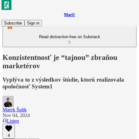
Marš!
Subscribe
Sign in
Read distraction-free on Substack
Konzistentnosť je “tajnou” zbraňou
marketérov
Vyplýva to z výsledkov štúdie, ktorú realizovala
spoločnosť System1
Marek Šulik
Nov 04, 2024
Listen
4