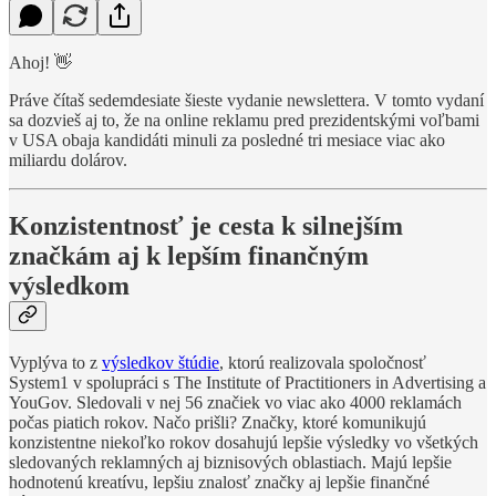
Ahoj! 👋
Práve čítaš sedemdesiate šieste vydanie newslettera. V tomto vydaní
sa dozvieš aj to, že na online reklamu pred prezidentskými voľbami
v USA obaja kandidáti minuli za posledné tri mesiace viac ako
miliardu dolárov.
Konzistentnosť je cesta k silnejším
značkám aj k lepším finančným
výsledkom
Vyplýva to z
výsledkov štúdie
, ktorú realizovala spoločnosť
System1 v spolupráci s The Institute of Practitioners in Advertising a
YouGov. Sledovali v nej 56 značiek vo viac ako 4000 reklamách
počas piatich rokov. Načo prišli? Značky, ktoré komunikujú
konzistentne niekoľko rokov dosahujú lepšie výsledky vo všetkých
sledovaných reklamných aj biznisových oblastiach. Majú lepšie
hodnotenú kreatívu, lepšiu znalosť značky aj lepšie finančné