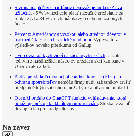
Štvrtina majiteľov smartfónov nepovažuje funkcie AI za
užitočné
. 45 % by nechcelo platiť mesačné predplatné za
funkcie AI a 34 % z nich má obavy o ochranu osobných
údajov.
Percento Američanov s vysokou alebo strednou dôverou v
masmédiá kleslo na historické minimum
. Vyplýva to z
výsledkov nového prieskumu od Gallup.
Tvorcovia krátkych videí na sociálnych sieťach
sa stali
jedným z najsilnejších nástrojov prezidentskej kampane v
USA v roku 2024.
Podľa pravidla Federálnej obchodnej komisie (FTC) na
ochranu spotrebiteľov
nemôžu firmy nútiť zákazníkov zrušiť
predplatné iným spôsobom, než akým sa pôvodne prihlásili.
OpenAI pridalo do ChatGPT funkciu vyhľadávania, ktorá
umožňuje prístup k aktuálnym informáciám
. Služba je zatiaľ
dostupná len pre predplatiteľov.
Na záver