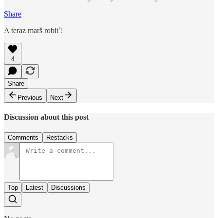
Share
A teraz marš robiť!
4
Share
Previous
Next
Discussion about this post
Comments
Restacks
Top
Latest
Discussions