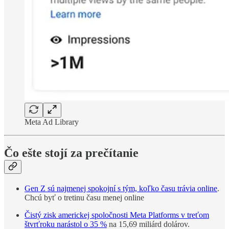
Meta Ad Library
Čo ešte stojí za prečítanie
Gen Z sú najmenej spokojní s tým, koľko času trávia online
.
Chcú byť o tretinu času menej online
Čistý zisk americkej spoločnosti Meta Platforms v treťom
štvrťroku narástol o 35 %
na 15,69 miliárd dolárov.