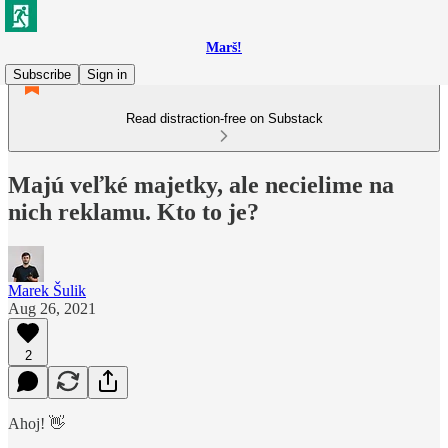
Marš!
Subscribe
Sign in
Read distraction-free on Substack
Majú veľké majetky, ale necielime na
nich reklamu. Kto to je?
Marek Šulik
Aug 26, 2021
2
Ahoj! 👋