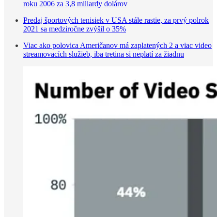
roku 2006 za 3,8 miliardy dolárov
Predaj športových tenisiek v USA stále rastie, za prvý polrok
2021 sa medziročne zvýšil o 35%
Viac ako polovica Američanov má zaplatených 2 a viac video
streamovacích služieb, iba tretina si neplatí za žiadnu