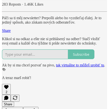
283 Reposts
·
1.46K Likes
Páči sa ti môj newsletter? Prepošli alebo ho vyzdieľaj ďalej. Je to
jediný spôsob, ako získam nových odberateľov.
Share
Klikol si na odkaz a ešte nie si prihlásený na odber? Stačí vložiť
svoj email a každé dva týždne ti príde newsletter do schránky.
Subscribe
Ak by si ma chcel pozvať na pivo,
tak virtuálne to môžeš urobiť tu
.
🍻
A teraz marš robiť!
2
Share