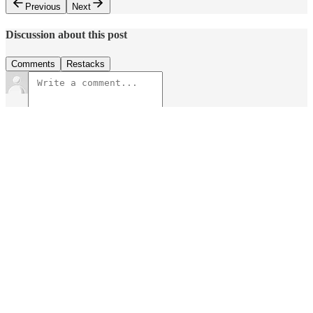
Previous
Next
Discussion about this post
Comments
Restacks
Top
Latest
Discussions
No posts
Ready for more?
Subscribe
© 2026 Marek Šulik
·
Privacy
∙
Terms
∙
Collection notice
Start your Substack