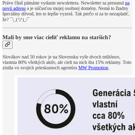
Práve čítaš pätnáste vydanie newslettera. Newsletter sa presunul
na
novú adresu
a je súčasťou mojej osobnej domény. Nemá to žiadny
špeciálny dôvod, len to lepšie vyzerá. Tak prečo si za to nezaplatiť,
že? ¯\_(ツ)_/¯
Mali by sme viac cieliť reklamu na starších?
Slovákov nad 50 rokov je na Slovensku vyše dvoch miliónov,
vlastnia 80% všetkých aktív, ale cieli na nich iba 15% reklamy. Toto
zistila vo svojich prieskumoch agentúra
MW Promotion
.