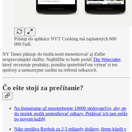
Prístup do aplikáce NYT Cooking má zaplatených 600
000 ľudí.
NY Times plánuje do budúcnosti monetizovať aj ďalšie
nespravodajské služby. Najbližšie to bude portál
The Wirecutter,
ktorý recenzuje produkty, pomáha spotrebiteľom vybrať si ten
správny a samozrejme zarába na referral odkazoch.
Čo ešte stojí za prečítanie?
Na Instagrame už nepotrebujete 10000 sledovateľov, aby ste
do storiek mohli umiestňovať odkazy. Pridávať ich tam môže
po novom každý
Nike predáva Reebok za 2,5 miliardy dolárov, firmu kúpili v