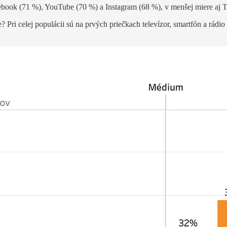
acebook (71 %), YouTube (70 %) a Instagram (68 %), v menšej miere aj 
 Pri celej populácii sú na prvých priečkach televízor, smartfón a rádi