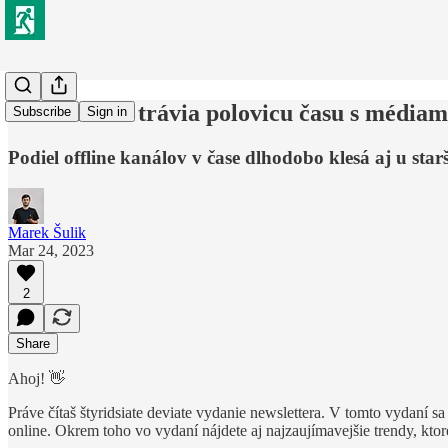
Mladí ľudia trávia polovicu času s média
Subscribe
Sign in
Podiel offline kanálov v čase dlhodobo klesá aj u starš
Marek Šulik
Mar 24, 2023
2
Share
Ahoj! 👋
Práve čítaš štyridsiate deviate vydanie newslettera. V tomto vydaní sa
online. Okrem toho vo vydaní nájdete aj najzaujímavejšie trendy, kt