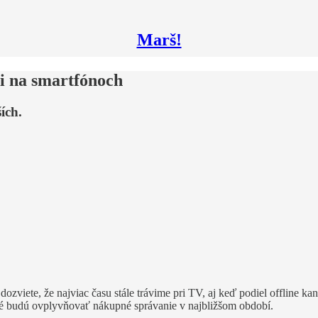
Marš!
mi na smartfónoch
ích.
 dozviete, že najviac času stále trávime pri TV, aj keď podiel offline ka
oré budú ovplyvňovať nákupné správanie v najbližšom období.