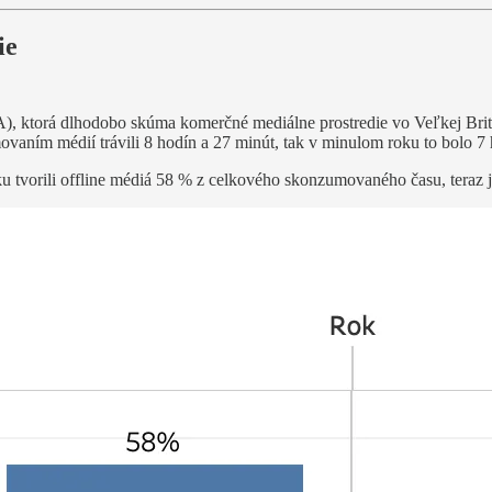
ie
 (IPA), ktorá dlhodobo skúma komerčné mediálne prostredie vo Veľkej Bri
ním médií trávili 8 hodín a 27 minút, tak v minulom roku to bolo 7 
ku tvorili offline médiá 58 % z celkového skonzumovaného času, teraz 