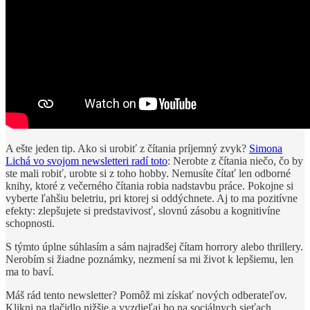
A ešte jeden tip. Ako si urobiť z čítania príjemný zvyk?
Simona
Lichá vo svojom newsletteri radí toto
: Nerobte z čítania niečo, čo by
ste mali robiť, urobte si z toho hobby. Nemusíte čítať len odborné
knihy, ktoré z večerného čítania robia nadstavbu práce. Pokojne si
vyberte ľahšiu beletriu, pri ktorej si oddýchnete. Aj to ma pozitívne
efekty: zlepšujete si predstavivosť, slovnú zásobu a kognitivíne
schopnosti.
S týmto úplne súhlasím a sám najradšej čítam horrory alebo thrillery.
Nerobím si žiadne poznámky, nezmení sa mi život k lepšiemu, len
ma to baví.
Máš rád tento newsletter? Pomôž mi získať nových odberateľov.
Klikni na tlačidlo nižšie a vyzdieľaj ho na sociálnych sieťach.