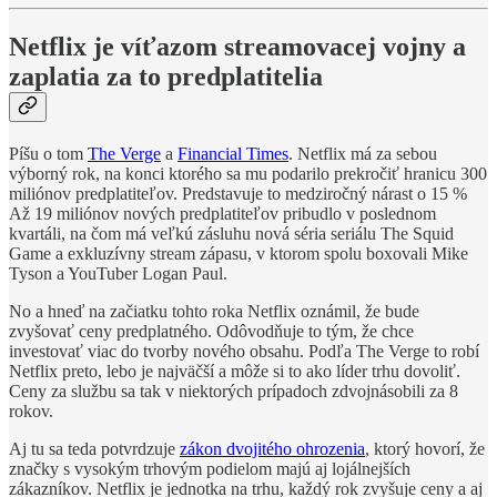
Netflix je víťazom streamovacej vojny a
zaplatia za to predplatitelia
Píšu o tom
The Verge
a
Financial Times
. Netflix má za sebou
výborný rok, na konci ktorého sa mu podarilo prekročiť hranicu 300
miliónov predplatiteľov. Predstavuje to medziročný nárast o 15 %
Až 19 miliónov nových predplatiteľov pribudlo v poslednom
kvartáli, na čom má veľkú zásluhu nová séria seriálu The Squid
Game a exkluzívny stream zápasu, v ktorom spolu boxovali Mike
Tyson a YouTuber Logan Paul.
No a hneď na začiatku tohto roka Netflix oznámil, že bude
zvyšovať ceny predplatného. Odôvodňuje to tým, že chce
investovať viac do tvorby nového obsahu. Podľa The Verge to robí
Netflix preto, lebo je najväčší a môže si to ako líder trhu dovoliť.
Ceny za službu sa tak v niektorých prípadoch zdvojnásobili za 8
rokov.
Aj tu sa teda potvrdzuje
zákon dvojitého ohrozenia
, ktorý hovorí, že
značky s vysokým trhovým podielom majú aj lojálnejších
zákazníkov. Netflix je jednotka na trhu, každý rok zvyšuje ceny a aj