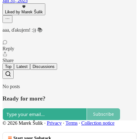
Jan 31, 2025
Liked by Marek Šulik
aaa, ďakujem! :)) 📚
Reply
Share
Top
Latest
Discussions
No posts
Ready for more?
Subscribe
© 2026 Marek Šulik
·
Privacy
∙
Terms
∙
Collection notice
Start your Substack