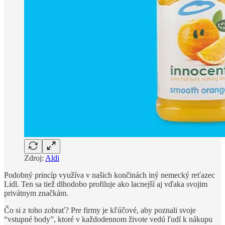
Zdroj:
Aldi
Podobný princíp využíva v našich končinách iný nemecký reťazec
Lidl. Ten sa tiež dlhodobo profiluje ako lacnejší aj vďaka svojim
privátnym značkám.
Čo si z toho zobrať? Pre firmy je kľúčové, aby poznali svoje
“vstupné body”, ktoré v každodennom živote vedú ľudí k nákupu