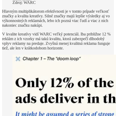
Zdroj: WARC
Hlavným multiplikátorom efektívnosti je v tomto prípade veľkosť
značky a kvalita kreatívy. Silné značky majú lepšie výsledky aj vo
výkonnostných reklamách, lebo ich pozná viac ľudí a viac z nich
nakoniec značku nakúpi.
V kvalite kreatívy vidí WARC veľký potenciál. Iba približne 12 %
reklám z ich vzorky má takú kvalitu, ktorá zabezpečí dlhodobý
vplyv reklamy na predaje. Zvyšná menej kvalitná reklama funguje
tiež, ale len v krátkodobom horizonte.