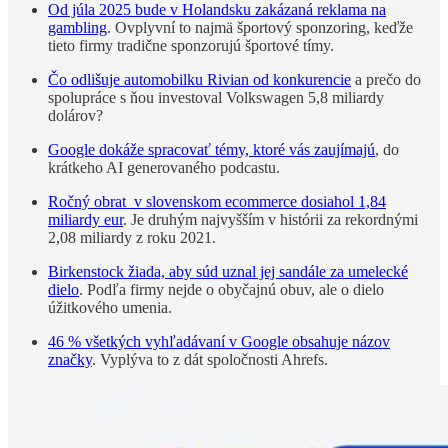
Od júla 2025 bude v Holandsku zakázaná reklama na
gambling
. Ovplyvní to najmä športový sponzoring, keďže
tieto firmy tradične sponzorujú športové tímy.
Čo odlišuje automobilku Rivian od konkurencie
a prečo do
spolupráce s ňou investoval Volkswagen 5,8 miliardy
dolárov?
Google dokáže spracovať témy, ktoré vás zaujímajú
, do
krátkeho AI generovaného podcastu.
Ročný obrat v slovenskom ecommerce dosiahol 1,84
miliardy eur
. Je druhým najvyšším v histórii za rekordnými
2,08 miliardy z roku 2021.
Birkenstock žiada, aby súd uznal jej sandále za umelecké
dielo
. Podľa firmy nejde o obyčajnú obuv, ale o dielo
úžitkového umenia.
46 % všetkých vyhľadávaní v Google obsahuje názov
značky
. Vyplýva to z dát spoločnosti Ahrefs.