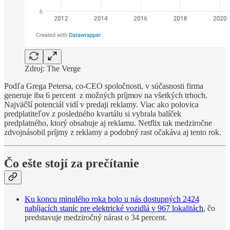
Zdroj: The Verge
Podľa Grega Petersa, co-CEO spoločnosti, v súčasnosti firma
generuje iba 6 percent z možných príjmov na všetkých trhoch.
Najväčší potenciál vidí v predaji reklamy. Viac ako polovica
predplatiteľov z posledného kvartálu si vybrala balíček
predplatného, ktorý obsahuje aj reklamu. Netflix tak medziročne
zdvojnásobil príjmy z reklamy a podobný rast očakáva aj tento rok.
Čo ešte stojí za prečítanie
Ku koncu minulého roka bolo u nás dostupných 2424
nabíjacích staníc pre elektrické vozidlá v 967 lokalitách
, čo
predstavuje medziročný nárast o 34 percent.