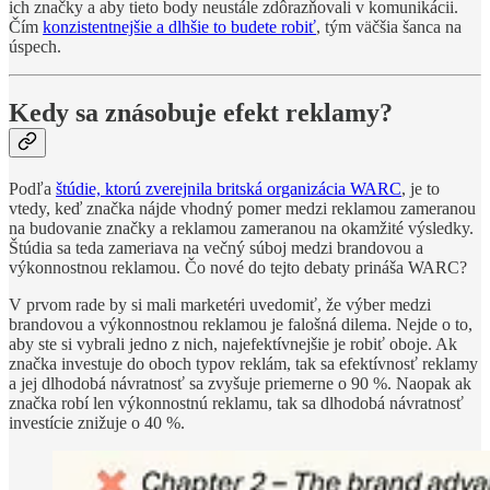
ich značky a aby tieto body neustále zdôrazňovali v komunikácii.
Čím
konzistentnejšie a dlhšie to budete robiť
, tým väčšia šanca na
úspech.
Kedy sa znásobuje efekt reklamy?
Podľa
štúdie, ktorú zverejnila britská organizácia WARC
, je to
vtedy, keď značka nájde vhodný pomer medzi reklamou zameranou
na budovanie značky a reklamou zameranou na okamžité výsledky.
Štúdia sa teda zameriava na večný súboj medzi brandovou a
výkonnostnou reklamou. Čo nové do tejto debaty prináša WARC?
V prvom rade by si mali marketéri uvedomiť, že výber medzi
brandovou a výkonnostnou reklamou je falošná dilema. Nejde o to,
aby ste si vybrali jedno z nich, najefektívnejšie je robiť oboje. Ak
značka investuje do oboch typov reklám, tak sa efektívnosť reklamy
a jej dlhodobá návratnosť sa zvyšuje priemerne o 90 %. Naopak ak
značka robí len výkonnostnú reklamu, tak sa dlhodobá návratnosť
investície znižuje o 40 %.