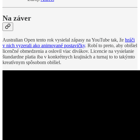
Na záver
Australian Open tento rok vysielal zápasy na YouTube tak, že
hráči
v nich vyzerali ako animované postavičky
. Robí to preto, aby obišiel
licenčné obmedzenia a oslovil viac divákov. Licencie na vysielanie
štandardne platia iba v konkrétnych krajinách a turnaj to to takýmto
kreatívnym spôsobom obišiel.