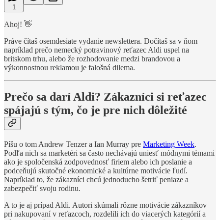
1
Ahoj! 👋
Práve čítaš osemdesiate vydanie newslettera. Dočítaš sa v ňom
napríklad prečo nemecký potravinový reťazec Aldi uspel na
britskom trhu, alebo že rozhodovanie medzi brandovou a
výkonnostnou reklamou je falošná dilema.
Prečo sa darí Aldi? Zákazníci si reťazec
spájajú s tým, čo je pre nich dôležité
Píšu o tom Andrew Tenzer a Ian Murray pre
Marketing Week
.
Podľa nich sa marketéri sa často nechávajú uniesť módnymi témami
ako je spoločenská zodpovednosť firiem alebo ich poslanie a
podceňujú skutočné ekonomické a kultúrne motivácie ľudí.
Napríklad to, že zákazníci chcú jednoducho šetriť peniaze a
zabezpečiť svoju rodinu.
A to je aj prípad Aldi. Autori skúmali rôzne motivácie zákazníkov
pri nakupovaní v reťazcoch, rozdelili ich do viacerých kategórií a