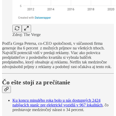
Zdroj: The Verge
Podľa Grega Petersa, co-CEO spoločnosti, v súčasnosti firma
generuje iba 6 percent z možných príjmov na všetkých trhoch.
Najväčší potenciál vidí v predaji reklamy. Viac ako polovica
predplatiteľov z posledného kvartálu si vybrala balíček
predplatného, ktorý obsahuje aj reklamu. Netflix tak medziročne
zdvojnásobil príjmy z reklamy a podobný rast očakáva aj tento rok.
Čo ešte stojí za prečítanie
Ku koncu minulého roka bolo u nás dostupných 2424
nabíjacích staníc pre elektrické vozidlá v 967 lokalitách
, čo
predstavuje medziročný nárast o 34 percent.