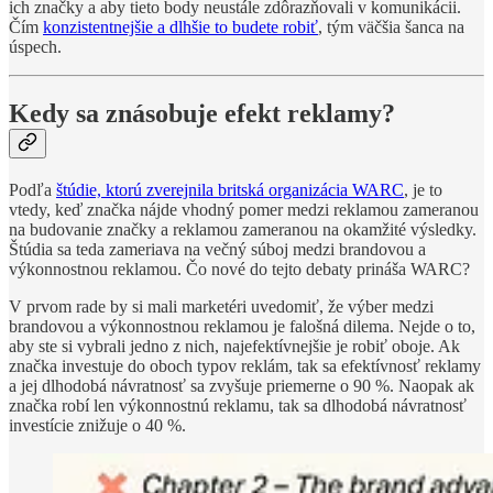
ich značky a aby tieto body neustále zdôrazňovali v komunikácii.
Čím
konzistentnejšie a dlhšie to budete robiť
, tým väčšia šanca na
úspech.
Kedy sa znásobuje efekt reklamy?
Podľa
štúdie, ktorú zverejnila britská organizácia WARC
, je to
vtedy, keď značka nájde vhodný pomer medzi reklamou zameranou
na budovanie značky a reklamou zameranou na okamžité výsledky.
Štúdia sa teda zameriava na večný súboj medzi brandovou a
výkonnostnou reklamou. Čo nové do tejto debaty prináša WARC?
V prvom rade by si mali marketéri uvedomiť, že výber medzi
brandovou a výkonnostnou reklamou je falošná dilema. Nejde o to,
aby ste si vybrali jedno z nich, najefektívnejšie je robiť oboje. Ak
značka investuje do oboch typov reklám, tak sa efektívnosť reklamy
a jej dlhodobá návratnosť sa zvyšuje priemerne o 90 %. Naopak ak
značka robí len výkonnostnú reklamu, tak sa dlhodobá návratnosť
investície znižuje o 40 %.