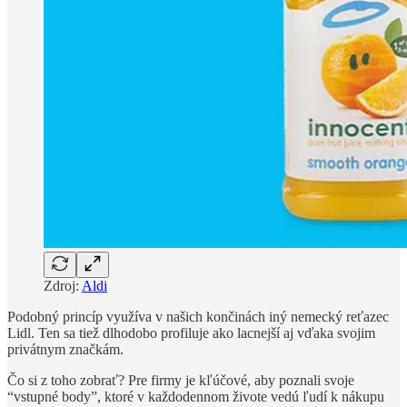
Zdroj:
Aldi
Podobný princíp využíva v našich končinách iný nemecký reťazec
Lidl. Ten sa tiež dlhodobo profiluje ako lacnejší aj vďaka svojim
privátnym značkám.
Čo si z toho zobrať? Pre firmy je kľúčové, aby poznali svoje
“vstupné body”, ktoré v každodennom živote vedú ľudí k nákupu