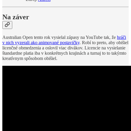
Na záver
Australian Open tento rok vysielal zápasy na YouTube tak, že
hráči
v nich vyzerali ako animované postavičky
. Robí to preto, aby obišiel
licenčné obmedzenia a oslovil viac divákov. Licencie na vysielanie
štandardne platia iba v konkrétnych krajinách a turnaj to to takýmto
kreatívnym spôsobom obišiel.