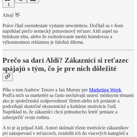
1
Ahoj! 👋
Práve čítaš osemdesiate vydanie newslettera. Dočítaš sa v ňom
napríklad prečo nemecký potravinový reťazec Aldi uspel na
britskom trhu, alebo že rozhodovanie medzi brandovou a
výkonnostnou reklamou je falošná dilema.
Prečo sa darí Aldi? Zákazníci si reťazec
spájajú s tým, čo je pre nich dôležité
Píšu o tom Andrew Tenzer a Ian Murray pre
Marketing Week
.
Podľa nich sa marketéri sa často nechávajú uniesť módnymi témami
ako je spoločenská zodpovednosť firiem alebo ich poslanie a
podceňujú skutočné ekonomické a kultúrne motivácie ľudí.
Napríklad to, že zákazníci chcú jednoducho šetriť peniaze a
zabezpečiť svoju rodinu.
A to je aj prípad Aldi. Autori skúmali rôzne motivácie zákazníkov
pri nakupovaní v reťazcoch, rozdelili ich do viacerých kategórií a