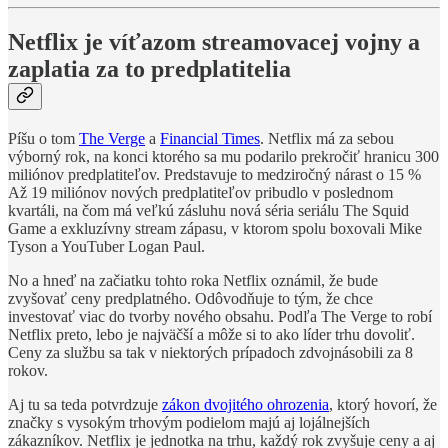
Netflix je víťazom streamovacej vojny a
zaplatia za to predplatitelia
Píšu o tom
The Verge
a
Financial Times
. Netflix má za sebou
výborný rok, na konci ktorého sa mu podarilo prekročiť hranicu 300
miliónov predplatiteľov. Predstavuje to medziročný nárast o 15 %
Až 19 miliónov nových predplatiteľov pribudlo v poslednom
kvartáli, na čom má veľkú zásluhu nová séria seriálu The Squid
Game a exkluzívny stream zápasu, v ktorom spolu boxovali Mike
Tyson a YouTuber Logan Paul.
No a hneď na začiatku tohto roka Netflix oznámil, že bude
zvyšovať ceny predplatného. Odôvodňuje to tým, že chce
investovať viac do tvorby nového obsahu. Podľa The Verge to robí
Netflix preto, lebo je najväčší a môže si to ako líder trhu dovoliť.
Ceny za službu sa tak v niektorých prípadoch zdvojnásobili za 8
rokov.
Aj tu sa teda potvrdzuje
zákon dvojitého ohrozenia
, ktorý hovorí, že
značky s vysokým trhovým podielom majú aj lojálnejších
zákazníkov. Netflix je jednotka na trhu, každý rok zvyšuje ceny a aj