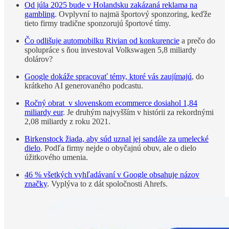
Od júla 2025 bude v Holandsku zakázaná reklama na
gambling
. Ovplyvní to najmä športový sponzoring, keďže
tieto firmy tradične sponzorujú športové tímy.
Čo odlišuje automobilku Rivian od konkurencie
a prečo do
spolupráce s ňou investoval Volkswagen 5,8 miliardy
dolárov?
Google dokáže spracovať témy, ktoré vás zaujímajú
, do
krátkeho AI generovaného podcastu.
Ročný obrat v slovenskom ecommerce dosiahol 1,84
miliardy eur
. Je druhým najvyšším v histórii za rekordnými
2,08 miliardy z roku 2021.
Birkenstock žiada, aby súd uznal jej sandále za umelecké
dielo
. Podľa firmy nejde o obyčajnú obuv, ale o dielo
úžitkového umenia.
46 % všetkých vyhľadávaní v Google obsahuje názov
značky
. Vyplýva to z dát spoločnosti Ahrefs.