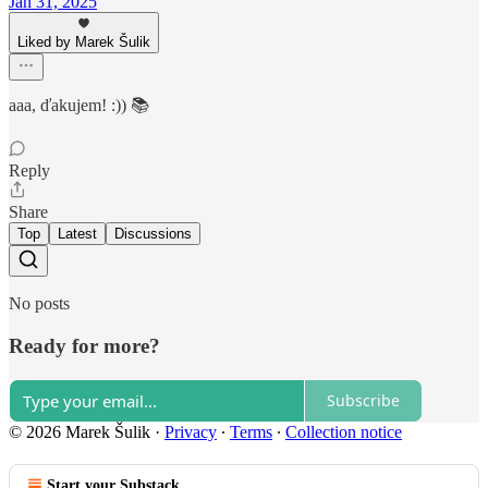
Jan 31, 2025
Liked by Marek Šulik
aaa, ďakujem! :)) 📚
Reply
Share
Top
Latest
Discussions
No posts
Ready for more?
Subscribe
© 2026 Marek Šulik
·
Privacy
∙
Terms
∙
Collection notice
Start your Substack