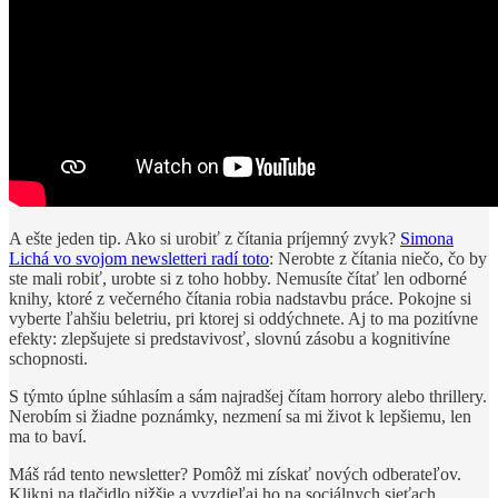
A ešte jeden tip. Ako si urobiť z čítania príjemný zvyk?
Simona
Lichá vo svojom newsletteri radí toto
: Nerobte z čítania niečo, čo by
ste mali robiť, urobte si z toho hobby. Nemusíte čítať len odborné
knihy, ktoré z večerného čítania robia nadstavbu práce. Pokojne si
vyberte ľahšiu beletriu, pri ktorej si oddýchnete. Aj to ma pozitívne
efekty: zlepšujete si predstavivosť, slovnú zásobu a kognitivíne
schopnosti.
S týmto úplne súhlasím a sám najradšej čítam horrory alebo thrillery.
Nerobím si žiadne poznámky, nezmení sa mi život k lepšiemu, len
ma to baví.
Máš rád tento newsletter? Pomôž mi získať nových odberateľov.
Klikni na tlačidlo nižšie a vyzdieľaj ho na sociálnych sieťach.