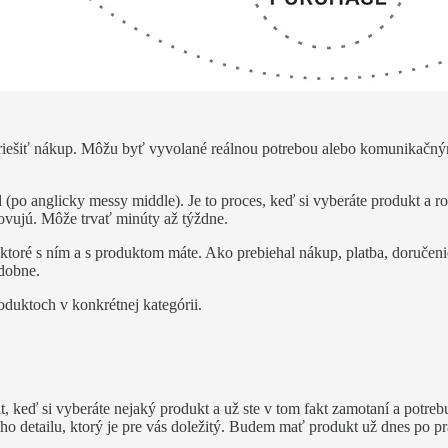
 riešiť nákup. Môžu byť vyvolané reálnou potrebou alebo komunikačnými
d (po anglicky messy middle). Je to proces, keď si vyberáte produkt a r
hovujú. Môže trvať minúty až týždne.
ktoré s ním a s produktom máte. Ako prebiehal nákup, platba, doručen
dobne.
duktoch v konkrétnej kategórii.
, keď si vyberáte nejaký produkt a už ste v tom fakt zamotaní a potreb
ého detailu, ktorý je pre vás doležitý. Budem mať produkt už dnes po