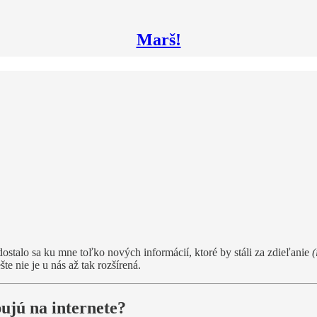
Marš!
edostalo sa ku mne toľko nových informácií, ktoré by stáli za zdieľanie
(
e nie je u nás až tak rozšírená.
ujú na internete?