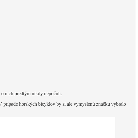
že o nich predtým nikdy nepočuli.
. V prípade horských bicyklov by si ale vymyslenú značku vybralo