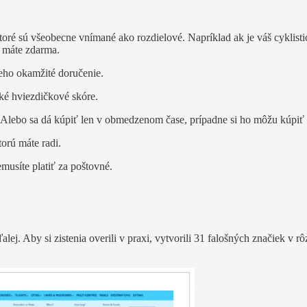
ktoré sú všeobecne vnímané ako rozdielové. Napríklad ak je váš cyklist
e máte zdarma.
jeho okamžité doručenie.
ké hviezdičkové skóre.
lebo sa dá kúpiť len v obmedzenom čase, prípadne si ho môžu kúpiť l
orú máte radi.
usíte platiť za poštovné.
. Aby si zistenia overili v praxi, vytvorili 31 falošných značiek v rô