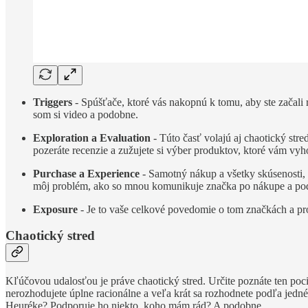
Triggers
- Spúšťače, ktoré vás nakopnú k tomu, aby ste začali
som si video a podobne.
Exploration a Evaluation
- Túto časť volajú aj chaotický stre
pozeráte recenzie a zužujete si výber produktov, ktoré vám vy
Purchase a Experience
- Samotný nákup a všetky skúsenosti, 
môj problém, ako so mnou komunikuje značka po nákupe a po
Exposure
- Je to vaše celkové povedomie o tom značkách a pro
Chaotický stred
Kľúčovou udalosťou je práve chaotický stred. Určite poznáte ten pocit
nerozhodujete úplne racionálne a veľa krát sa rozhodnete podľa jedn
Heuréke? Podporuje ho niekto, koho mám rád? A podobne.