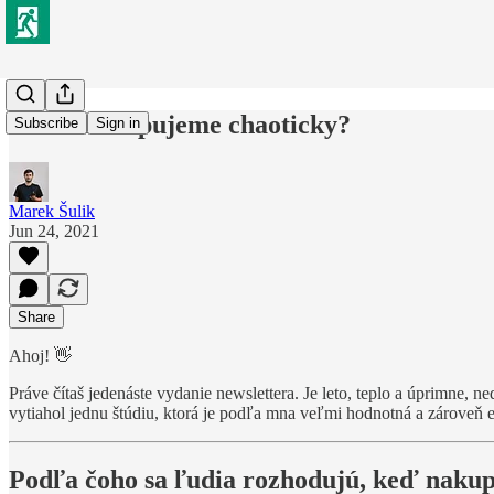
Prečo nakupujeme chaoticky?
Subscribe
Sign in
Marek Šulik
Jun 24, 2021
Share
Ahoj! 👋
Práve čítaš jedenáste vydanie newslettera. Je leto, teplo a úprimne, n
vytiahol jednu štúdiu, ktorá je podľa mna veľmi hodnotná a zároveň ešt
Podľa čoho sa ľudia rozhodujú, keď nakup