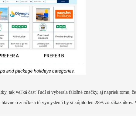
tky, tak veľká časť ľudí si vyberala falošné značky, aj napriek tomu, 
 to hlavne o značke a tú vymyslenú by si kúpilo len 28% zo zákazníkov