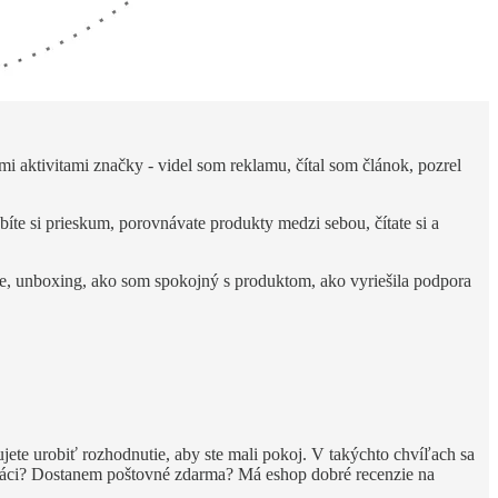
 aktivitami značky - videl som reklamu, čítal som článok, pozrel
obíte si prieskum, porovnávate produkty medzi sebou, čítate si a
ie, unboxing, ako som spokojný s produktom, ako vyriešila podpora
ujete urobiť rozhodnutie, aby ste mali pokoj. V takýchto chvíľach sa
 práci? Dostanem poštovné zdarma? Má eshop dobré recenzie na