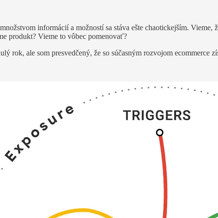
množstvom informácií a možností sa stáva ešte chaotickejším. Vieme, ž
eráme produkt? Vieme to vôbec pomenovať?
inulý rok, ale som presvedčený, že so súčasným rozvojom ecommerce zís