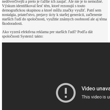
nedôverčivejší a preto je ťažšie ich zaujať. Ale nie je to nemožné.
Výskum identifikoval šesť tém, ktoré rezonujú s touto
demografickou skupinou a ktoré môžu značky využiť. Patrí sem
nostalgia, priateľstvo, prejavy úcty k staršej generácii, začlenenie
starších ľudí do spoločnosti, využitie známych osobností ale aj téma
škodoradosti.
Ako vyzerá efektívna reklama pre starších ľudí? Podľa dát
spoločnosti System1 takto: