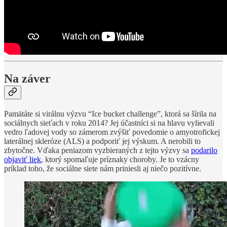
Na záver
Pamätáte si virálnu výzvu “Ice bucket challenge”, ktorá sa šírila na
sociálnych sieťach v roku 2014? Jej účastníci si na hlavu vylievali
vedro ľadovej vody so zámerom zvýšiť povedomie o amyotrofickej
laterálnej skleróze (ALS) a podporiť jej výskum. A nerobili to
zbytočne. Vďaka peniazom vyzbieraných z tejto výzvy sa
podarilo
objaviť liek
, ktorý spomaľuje príznaky choroby. Je to vzácny
príklad toho, že sociálne siete nám priniesli aj niečo pozitívne.