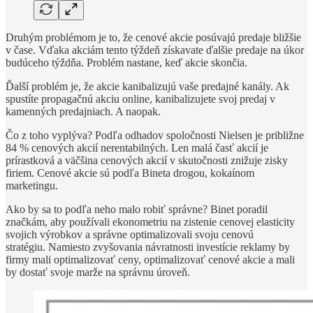
Druhým problémom je to, že cenové akcie posúvajú predaje bližšie
v čase. Vďaka akciám tento týždeň získavate ďalšie predaje na úkor
budúceho týždňa. Problém nastane, keď akcie skončia.
Ďalší problém je, že akcie kanibalizujú vaše predajné kanály. Ak
spustíte propagačnú akciu online, kanibalizujete svoj predaj v
kamenných predajniach. A naopak.
Čo z toho vyplýva? Podľa odhadov spoločnosti Nielsen je približne
84 % cenových akcií nerentabilných. Len malá časť akcií je
prírastková a väčšina cenových akcií v skutočnosti znižuje zisky
firiem. Cenové akcie sú podľa Bineta drogou, kokaínom
marketingu.
Ako by sa to podľa neho malo robiť správne? Binet poradil
značkám, aby používali ekonometriu na zistenie cenovej elasticity
svojich výrobkov a správne optimalizovali svoju cenovú
stratégiu. Namiesto zvyšovania návratnosti investície reklamy by
firmy mali optimalizovať ceny, optimalizovať cenové akcie a mali
by dostať svoje marže na správnu úroveň.