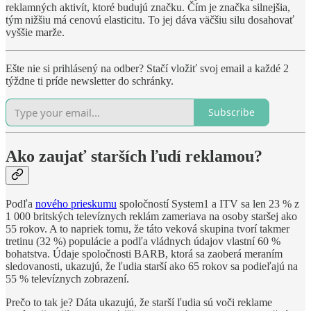
reklamných aktivít, ktoré budujú značku. Čím je značka silnejšia,
tým nižšiu má cenovú elasticitu. To jej dáva väčšiu silu dosahovať
vyššie marže.
Ešte nie si prihlásený na odber? Stačí vložiť svoj email a každé 2
týždne ti príde newsletter do schránky.
Subscribe
Ako zaujať starších ľudí reklamou?
Podľa
nového prieskumu
spoločností System1 a ITV sa len 23 % z
1 000 britských televíznych reklám zameriava na osoby staršej ako
55 rokov. A to napriek tomu, že táto veková skupina tvorí takmer
tretinu (32 %) populácie a podľa vládnych údajov vlastní 60 %
bohatstva. Údaje spoločnosti BARB, ktorá sa zaoberá meraním
sledovanosti, ukazujú, že ľudia starší ako 65 rokov sa podieľajú na
55 % televíznych zobrazení.
Prečo to tak je? Dáta ukazujú, že starší ľudia sú voči reklame