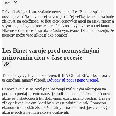
Ahoj! 👋
Práve čítaš štyridsiate vydanie newslettera. Les Binet je späť s
novou prednáškou, v ktorej sa venuje ďalšej veľkej téme, ktorá bude
získavať na dôležitosti. Je ňou efekt cenových akcií na zisky firiem a
s tým spojené vyhodnocovanie efektívnosti výdavkov na reklamu.
Hlavne v čase recesie sú akcie často využívané. Dáta ale ukazujú, že
niekedy môžu viac uškodiť ako pomôcť.
Les Binet varuje pred nezmyselnými
znižovaním cien v čase recesie
Tieto obavy vyslovil na konferencii IPA Global Effworks, ktorá sa
uskutočnila minulý týždeň.
Dôvody sú podľa neho viaceré
.
Cenové akcie sa na prvý pohľad zdajú byť silným nástrojom na
podporu predaja. Tento nárast je podľa neho len "ilúziou”. Cenové
akcie sú v skutočnosti len dotovaním existujúceho predaja. Dávate
zľavy hlavne ľuďom, ktorí by si vás u nakúpili aj tak. Pomocou
ekonometrie neskôr zistíte, že reálny prírastok predajov z cenových
akcií je podstatne nižší ako ste očakávali.