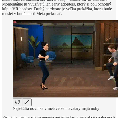
Momentálne ju využívajú len early adopters, ktorý si boli ochotný
kúpiť VR headset. Drahý hardware je veľká prekážka, ktorú bude
musiet v budúcnosti Meta prekonať.
Najväčšia novinka v metaverse – avatary majú nohy
Virtuálnej realite zdá sa neveria ani investori. Cena akcií spoločnosti