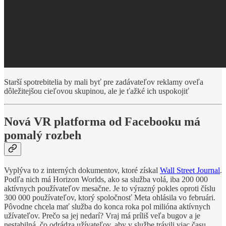
Starší spotrebitelia by mali byť pre zadávateľov reklamy oveľa
dôležitejšou cieľovou skupinou, ale je ťažké ich uspokojiť
Nová VR platforma od Facebooku má
pomalý rozbeh
Vyplýva to z interných dokumentov, ktoré získal
Wall Street Journal
.
Podľa nich má Horizon Worlds, ako sa služba volá, iba 200 000
aktívnych používateľov mesačne. Je to výrazný pokles oproti číslu
300 000 používateľov, ktorý spoločnosť Meta ohlásila vo februári.
Pôvodne chcela mať služba do konca roka pol milióna aktívnych
užívateľov. Prečo sa jej nedarí? Vraj má príliš veľa bugov a je
nestabilná, čo odrádza užívateľov, aby v službe trávili viac času.