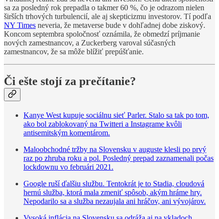
sa za posledný rok prepadla o takmer 60 %, čo je odrazom nielen
širších trhových turbulencií, ale aj skepticizmu investorov. Tí podľa
NY Times
neveria, že metaverse bude v dohľadnej dobe ziskový.
Koncom septembra spoločnosť oznámila, že obmedzí príjmanie
nových zamestnancov, a Zuckerberg varoval súčasných
zamestnancov, že sa môže blížiť prepúšťanie.
Či ešte stojí za prečítanie?
Kanye West kupuje sociálnu sieť Parler. Stalo sa tak po tom,
ako bol zablokovaný na Twitteri a Instagrame kvôli
antisemitským komentárom.
Maloobchodné tržby na Slovensku v auguste klesli po prvý
raz po zhruba roku a pol. Posledný prepad zaznamenali počas
lockdownu vo februári 2021.
Google ruší ďalšiu službu. Tentokrát je to Stadia, cloudová
hernú služba, ktorá mala zmeniť spôsob, akým hráme hry.
Nepodarilo sa a služba nezaujala ani hráčov, ani vývojárov.
Vysoká inflácia na Slovensku sa odráža aj na vkladoch