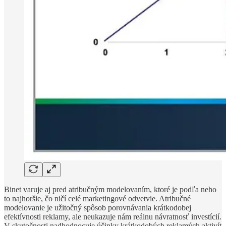
Binet varuje aj pred atribučným modelovaním, ktoré je podľa neho
to najhoršie, čo ničí celé marketingové odvetvie. Atribučné
modelovanie je užitočný spôsob porovnávania krátkodobej
efektívnosti reklamy, ale neukazuje nám reálnu návratnosť investícií.
V skutočnosti nadhodnocuje účinky krátkodobých reklamých aktivít