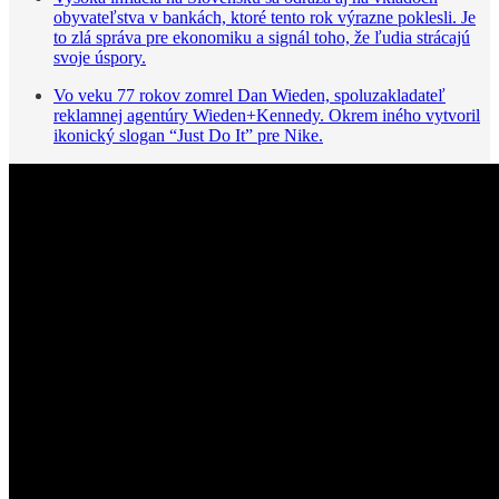
obyvateľstva v bankách, ktoré tento rok výrazne poklesli. Je
to zlá správa pre ekonomiku a signál toho, že ľudia strácajú
svoje úspory.
Vo veku 77 rokov zomrel Dan Wieden, spoluzakladateľ
reklamnej agentúry Wieden+Kennedy. Okrem iného vytvoril
ikonický slogan “Just Do It” pre Nike.