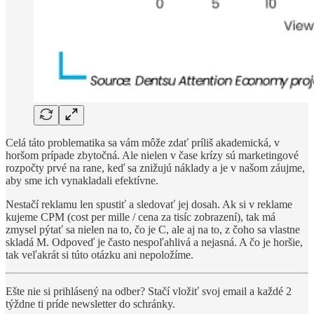
Celá táto problematika sa vám môže zdať príliš akademická, v
horšom prípade zbytočná. Ale nielen v čase krízy sú marketingové
rozpočty prvé na rane, keď sa znižujú náklady a je v našom záujme,
aby sme ich vynakladali efektívne.
Nestačí reklamu len spustiť a sledovať jej dosah. Ak si v reklame
kujeme CPM (cost per mille / cena za tisíc zobrazení), tak má
zmysel pýtať sa nielen na to, čo je C, ale aj na to, z čoho sa vlastne
skladá M. Odpoveď je často nespoľahlivá a nejasná. A čo je horšie,
tak veľakrát si túto otázku ani nepoložíme.
Ešte nie si prihlásený na odber? Stačí vložiť svoj email a každé 2
týždne ti príde newsletter do schránky.