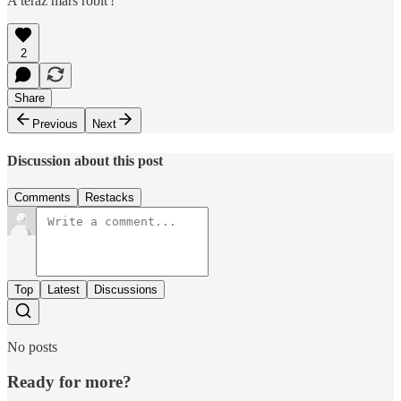
A teraz marš robiť!
2
Share
Previous
Next
Discussion about this post
Comments
Restacks
Top
Latest
Discussions
No posts
Ready for more?