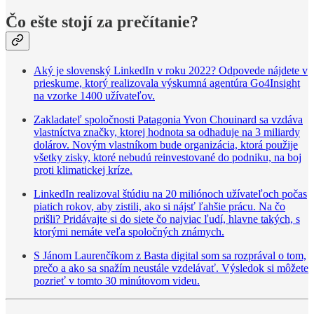
Čo ešte stojí za prečítanie?
Aký je slovenský LinkedIn v roku 2022? Odpovede nájdete v
prieskume, ktorý realizovala výskumná agentúra Go4Insight
na vzorke 1400 užívateľov.
Zakladateľ spoločnosti Patagonia Yvon Chouinard sa vzdáva
vlastníctva značky, ktorej hodnota sa odhaduje na 3 miliardy
dolárov. Novým vlastníkom bude organizácia, ktorá použije
všetky zisky, ktoré nebudú reinvestované do podniku, na boj
proti klimatickej kríze.
LinkedIn realizoval štúdiu na 20 miliónoch užívateľoch počas
piatich rokov, aby zistili, ako si nájsť ľahšie prácu. Na čo
prišli? Pridávajte si do siete čo najviac ľudí, hlavne takých, s
ktorými nemáte veľa spoločných známych.
S Jánom Laurenčíkom z Basta digital som sa rozprával o tom,
prečo a ako sa snažím neustále vzdelávať. Výsledok si môžete
pozrieť v tomto 30 minútovom videu.