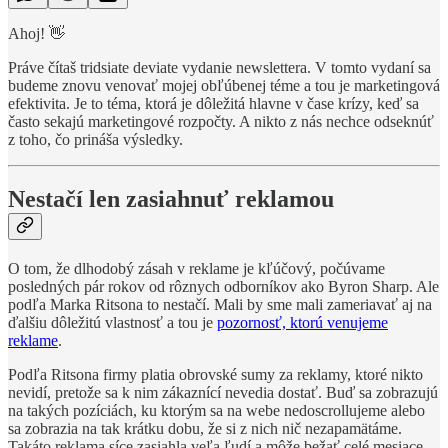
Ahoj! 👋
Práve čítaš tridsiate deviate vydanie newslettera. V tomto vydaní sa
budeme znovu venovať mojej obľúbenej téme a tou je marketingová
efektivita. Je to téma, ktorá je dôležitá hlavne v čase krízy, keď sa
často sekajú marketingové rozpočty. A nikto z nás nechce odseknúť
z toho, čo prináša výsledky.
Nestačí len zasiahnuť reklamou
O tom, že dlhodobý zásah v reklame je kľúčový, počúvame
posledných pár rokov od rôznych odborníkov ako Byron Sharp. Ale
podľa Marka Ritsona to nestačí. Mali by sme mali zameriavať aj na
ďalšiu dôležitú vlastnosť a tou je
pozornosť, ktorú venujeme
reklame
.
Podľa Ritsona firmy platia obrovské sumy za reklamy, ktoré nikto
nevidí, pretože sa k nim zákaznící nevedia dostať. Buď sa zobrazujú
na takých pozíciách, ku ktorým sa na webe nedoscrollujeme alebo
sa zobrazia na tak krátku dobu, že si z nich nič nezapamätáme.
Takáto reklama síce zasiahla veľa ľudí a môže bežať celé mesiace,