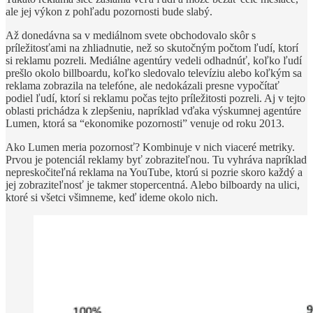
ale jej výkon z pohľadu pozornosti bude slabý.
Až donedávna sa v mediálnom svete obchodovalo skôr s
príležitosťami na zhliadnutie, než so skutočným počtom ľudí, ktorí
si reklamu pozreli. Mediálne agentúry vedeli odhadnúť, koľko ľudí
prešlo okolo billboardu, koľko sledovalo televíziu alebo koľkým sa
reklama zobrazila na telefóne, ale nedokázali presne vypočítať
podiel ľudí, ktorí si reklamu počas tejto príležitosti pozreli. Aj v tejto
oblasti prichádza k zlepšeniu, napríklad vďaka výskumnej agentúre
Lumen, ktorá sa “ekonomike pozornosti” venuje od roku 2013.
Ako Lumen meria pozornosť? Kombinuje v nich viaceré metriky.
Prvou je potenciál reklamy byť zobraziteľnou. Tu vyhráva napríklad
nepreskočiteľná reklama na YouTube, ktorú si pozrie skoro každý a
jej zobraziteľnosť je takmer stopercentná. Alebo bilboardy na ulici,
ktoré si všetci všimneme, keď ideme okolo nich.