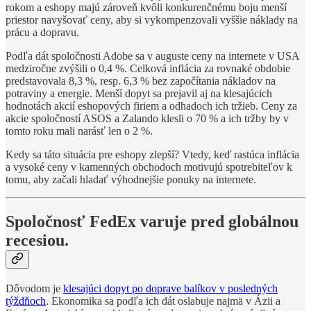
rokom a eshopy majú zároveň kvôli konkurenčnému boju menší
priestor navyšovať ceny, aby si vykompenzovali vyššie náklady na
prácu a dopravu.
Podľa dát spoločnosti Adobe sa v auguste ceny na internete v USA
medziročne zvýšili o 0,4 %. Celková inflácia za rovnaké obdobie
predstavovala 8,3 %, resp. 6,3 % bez započítania nákladov na
potraviny a energie. Menší dopyt sa prejavil aj na klesajúcich
hodnotách akcií eshopových firiem a odhadoch ich tržieb. Ceny za
akcie spoločností ASOS a Zalando klesli o 70 % a ich tržby by v
tomto roku mali narásť len o 2 %.
Kedy sa táto situácia pre eshopy zlepší? Vtedy, keď rastúca inflácia
a vysoké ceny v kamenných obchodoch motivujú spotrebiteľov k
tomu, aby začali hladať výhodnejšie ponuky na internete.
Spoločnosť FedEx varuje pred globálnou
recesiou.
Dôvodom je
klesajúci dopyt po doprave balíkov v posledných
týždňoch
. Ekonomika sa podľa ich dát oslabuje najmä v Ázii a