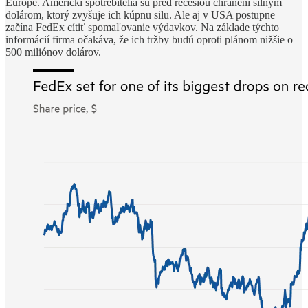
Európe. Americkí spotrebitelia sú pred recesiou chránení silným
dolárom, ktorý zvyšuje ich kúpnu silu. Ale aj v USA postupne
začína FedEx cítiť spomaľovanie výdavkov. Na základe týchto
informácií firma očakáva, že ich tržby budú oproti plánom nižšie o
500 miliónov dolárov.