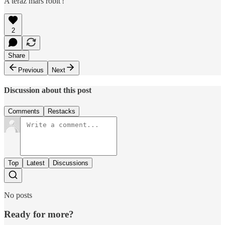
A teraz marš robiť!
2
Share
Previous
Next
Discussion about this post
Comments
Restacks
Top
Latest
Discussions
No posts
Ready for more?