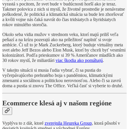
vyrastá s pocitom, že svet bude v budúcnosti horší ako je teraz.
Takmer polovica z nich si myslí, že životné prostredie je nenávratne
poškodené, že politická a klimatická situácia sa bude len zhoršovať
a kvôli vojne nás čaká navrát do čias tridsiatych a štyridsiatych
rokov minulého storočia.
Okolo seba vidia mužov v strednom veku, ktorí majú priliš veľa
peňazí a na krízu pozerajú ako na príležitosť naplniť si svoje
ambície. Či už to je Mark Zuckerberg, ktorý buduje virtuálny meta
svet alebo Jeff Bezos alebo Elon Musk, ktorí by chceli byť vesmírni
kolonizátori. Podľa prieskumov si 39 % Američanov mladších ako
30 rokov myslí, že miliardári
viac škodia ako pomáhajú
.
V takejto situácii si musia ľudia vybrať, či sa pustia do
vyčerpávajúceho prehratého boja s pandémiou, klimatickými
zmenami a sociálnou a politickou nerovnosťou. Alebo či sa zavrú
doma a pustia si znovu The Office. Veľká časť si vyberie to druhé.
Ecommerce klesá aj v našom regióne
Vyplýva to z dát, ktoré
zverejnila Heureka Group
, ktorá pôsobí v
deviatich krajinách strednej a východnej Európy.