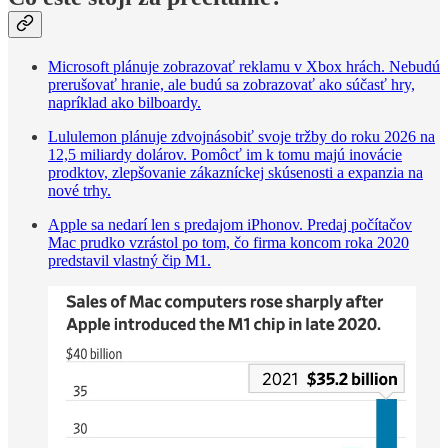
Microsoft plánuje zobrazovať reklamu v Xbox hrách. Nebudú
prerušovať hranie, ale budú sa zobrazovať ako súčasť hry,
napríklad ako bilboardy.
Lululemon plánuje zdvojnásobiť svoje tržby do roku 2026 na
12,5 miliardy dolárov. Pomôcť im k tomu majú inovácie
prodktov, zlepšovanie zákazníckej skúsenosti a expanzia na
nové trhy.
Apple sa nedarí len s predajom iPhonov. Predaj počítačov
Mac prudko vzrástol po tom, čo firma koncom roka 2020
predstavil vlastný čip M1.