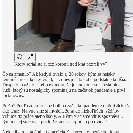
Ktorý seriál ste si cez koronu tretí krát pozreli vy?
Čo sa zmenilo? Ak kedysi trvalo aj 20 rokov, kým sa nejaký
fenomén nostalgicky vrátil, tak dnes je táto doba podstatne kratšia.
Dospelo to až do takého extrému, že je pomerne veľká skupina
ľudí, ktorý sú nostalgicky spominajú na začiatok pandémie a prvé
lockdowny.
Prečo? Podľa autorky sme boli na začiatku pandémie optimistickejší
ako teraz. Naivne sme si mysleli, že sa do niekoľkých týždňov
vrátime do práce alebo školy. Ale čím viac sme vírus spoznávali,
tým menej sme mali pocit, že sme schopní ho predvídať.
Nejde iba o pandémiu. Generácia Z je prvou generáciou, ktorá