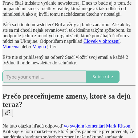
Práve čítaš tridsiate vydanie newslettera. Dnes to bude aj o tom, že
po pandémii sme sa ocitli v realite, ktorá nie je až tak odlišná od
minulosti A ako aj kvôli tomu nachádzame útechu v nostalgii.
Páči sa ti tento newsletter? Bol a vždy aj bude zadarmo. Ale ak by
ste sa mi chceli nejak revanšovať, tak ideálne takým spôsobom, že
podporíte jednu z mnohých organizácií, ktoré pomáhajú ľuďom v
núdzi na Ukrajine. Odporúčam napríklad
Človek v ohrození
,
Mareena
alebo
Magna
🇺🇦
Ešte nie si prihlásený na odber? Stačí vložiť svoj email a každé 2
týždne ti príde newsletter do schránky.
Subscribe
Prečo preceňujeme zmeny, ktoré sa dejú
teraz?
Na túto otázku hľadá odpoveď
vo svojom komentári Mark Ritson
.
Kritizuje v ňom marketérov, ktorý počas pandémie predpovedali, že
pandémia zásadným spôsobom zmení naše nákupné správanie.