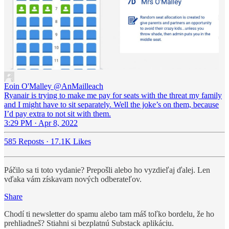
Eoin O'Malley
@AnMailleach
Ryanair is trying to make me pay for seats with the threat my family
and I might have to sit separately. Well the joke’s on them, because
I’d pay extra to not sit with them.
3:29 PM · Apr 8, 2022
585 Reposts
·
17.1K Likes
Páčilo sa ti toto vydanie? Prepošli alebo ho vyzdieľaj ďalej. Len
vďaka vám získavam nových odberateľov.
Share
Chodí ti newsletter do spamu alebo tam máš toľko bordelu, že ho
prehliadneš? Stiahni si bezplatnú Substack aplikáciu.