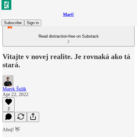
Marš!
Subscribe
Sign in
Read distraction-free on Substack
Vitajte v novej realite. Je rovnaká ako tá
stará.
Marek Šulik
Apr 22, 2022
2
Ahoj! 👋