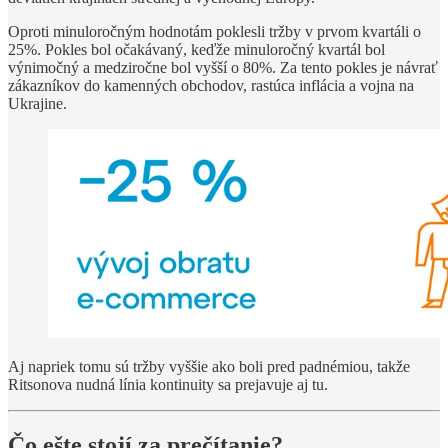
Oproti minuloročným hodnotám poklesli tržby v prvom kvartáli o
25%. Pokles bol očakávaný, keďže minuloročný kvartál bol
výnimočný a medziročne bol vyšší o 80%. Za tento pokles je návrať
zákazníkov do kamenných obchodov, rastúca inflácia a vojna na
Ukrajine.
Aj napriek tomu sú tržby vyššie ako boli pred padnémiou, takže
Ritsonova nudná línia kontinuity sa prejavuje aj tu.
Čo ešte stojí za prečítanie?