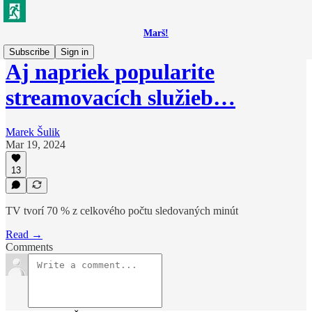
Marš!
Subscribe
Sign in
Aj napriek popularite
streamovacích služieb…
Marek Šulik
Mar 19, 2024
13
TV tvorí 70 % z celkového počtu sledovaných minút
Read →
Comments