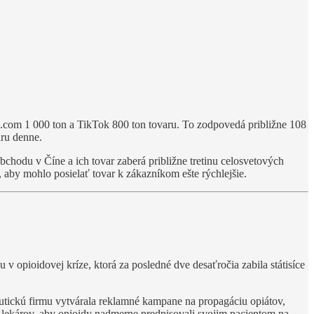
a.com 1 000 ton a TikTok 800 ton tovaru. To zodpovedá približne 108
ru denne.
chodu v Číne a ich tovar zaberá približne tretinu celosvetových
 aby mohlo posielať tovar k zákazníkom ešte rýchlejšie.
 opioidovej kríze, ktorá za posledné dve desaťročia zabila státisíce
utickú firmu vytvárala reklamné kampane na propagáciu opiátov,
 lekárov, aby opioidy nadmerne predpisovali svojim pacientom na