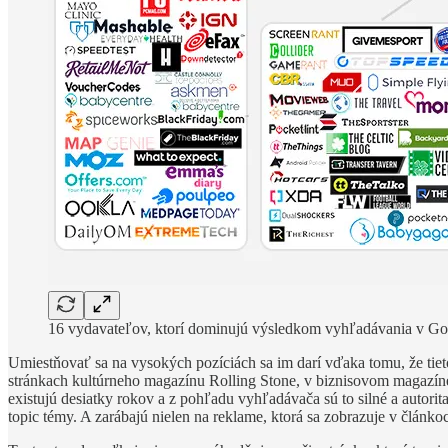
16 vydavateľov, ktorí dominujú výsledkom vyhľadávania v Go
Umiestňovať sa na vysokých pozíciách sa im darí vďaka tomu, že tiet
stránkach kultúrneho magazínu Rolling Stone, v biznisovom magazíne
existujú desiatky rokov a z pohľadu vyhľadávača sú to silné a autorit
topic témy. A zarábajú nielen na reklame, ktorá sa zobrazuje v článk