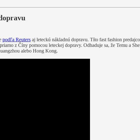
 dopravu
je
podľa Reuters
aj leteckú nákladnú dopravu. Títo fast fashion predajco
i priamo z Číny pomocou leteckej dopravy. Odhaduje sa, že Temu a She
 Guangzhou alebo Hong Kong.