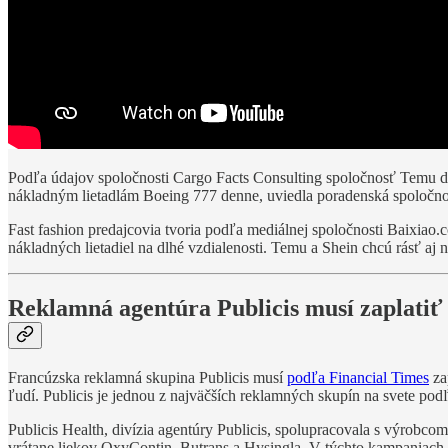
Podľa údajov spoločnosti Cargo Facts Consulting spoločnosť Temu de
nákladným lietadlám Boeing 777 denne, uviedla poradenská spoločno
Fast fashion predajcovia tvoria podľa mediálnej spoločnosti Baixiao.
nákladných lietadiel na dlhé vzdialenosti. Temu a Shein chcú rásť aj
Reklamná agentúra Publicis musí zaplatiť
Francúzska reklamná skupina Publicis musí
podľa Financial Times
za
ľudí. Publicis je jednou z najväčších reklamných skupín na svete podľa
Publicis Health, divízia agentúry Publicis, spolupracovala s výrob
vrátane liekov OxyContin, Butrans a Hysingla. V týchto kampaniach 