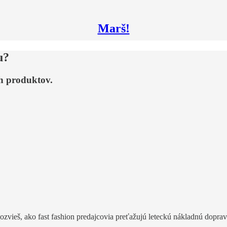
Marš!
u?
ch produktov.
dozvieš, ako fast fashion predajcovia preťažujú leteckú nákladnú dopra