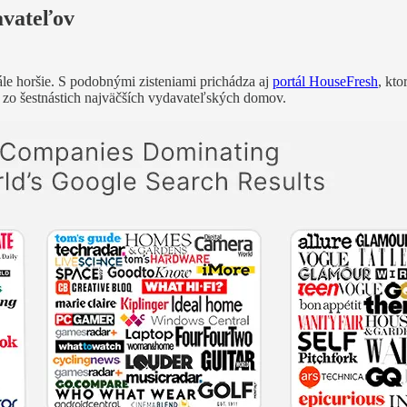
avateľov
le horšie. S podobnými zisteniami prichádza aj
portál HouseFresh
, kto
rý zo šestnástich najväčších vydavateľských domov.