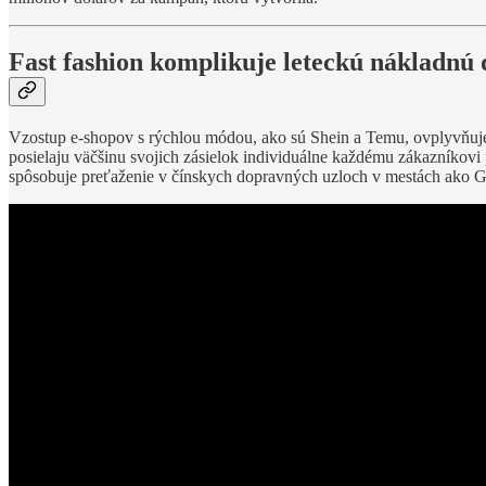
Fast fashion komplikuje leteckú nákladnú
Vzostup e-shopov s rýchlou módou, ako sú Shein a Temu, ovplyvňu
posielaju väčšinu svojich zásielok individuálne každému zákazníkov
spôsobuje preťaženie v čínskych dopravných uzloch v mestách ako