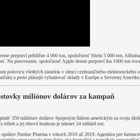
nne prepraví približne 4 000 ton, spoločnosť Shein 5 000 ton, Alibab
sť. Na porovnanie, spoločnosť Apple denne prepraví iba 1000 ton tova
com polovicu všetkých zásielok v rámci cezhraničného elektronického ob
 naďalej a preto plánujú vybudovať sklady v Európe a Severnej Amerike,
 stovky miliónov dolárov za kampaň
platiť 350 miliónov dolárov Spojeným štátom americkým za svoju úlohu v
 tržieb a jej trhová hodnota je takmer 24 miliárd eur.
com opiátov Purdue Pharma v rokoch 2010 až 2019. Agentúra pre farmace
agentúra propagovala tieto lieky ako bezpečné a pomáhala presviedčať