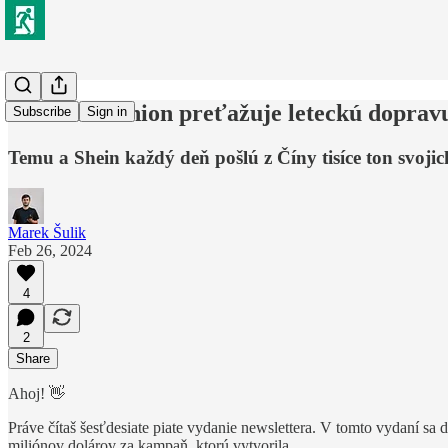
Ako fast fashion preťažuje leteckú doprav
Subscribe
Sign in
Temu a Shein každý deň pošlú z Číny tisíce ton svoji
Marek Šulik
Feb 26, 2024
4
2
Share
Ahoj! 👋
Práve čítaš šesťdesiate piate vydanie newslettera. V tomto vydaní sa 
miliónov dolárov za kampaň, ktorú vytvorila.