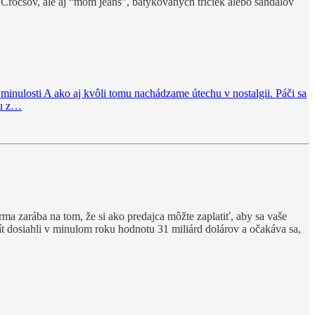
n Crocsov, ale aj “mom jeans”, batykovaných tričiek alebo sandálov
od minulosti A ako aj kvôli tomu nachádzame útechu v nostalgii. Páči sa
nu z…
ma zarába na tom, že si ako predajca môžte zaplatiť, aby sa vaše
t dosiahli v minulom roku hodnotu 31 miliárd dolárov a očakáva sa,