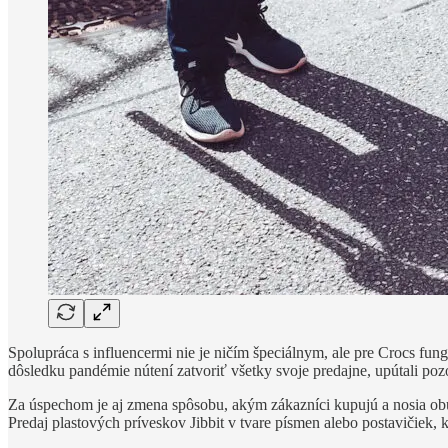
Spolupráca s influencermi nie je ničím špeciálnym, ale pre Crocs fun
dôsledku pandémie nútení zatvoriť všetky svoje predajne, upútali po
Za úspechom je aj zmena spôsobu, akým zákazníci kupujú a nosia obuv.
Predaj plastových príveskov Jibbit v tvare písmen alebo postavičiek,