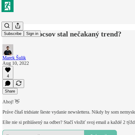
Ako sa z Crocsov stal nečakaný trend?
Subscribe
Sign in
Marek Šulik
Aug 10, 2022
4
Share
Ahoj! 👋
Práve čítaš tridsiate šieste vydanie newslettera. Nikdy by som nemysl
Ešte nie si prihlásený na odber? Stačí vložiť svoj email a každé 2 týžd