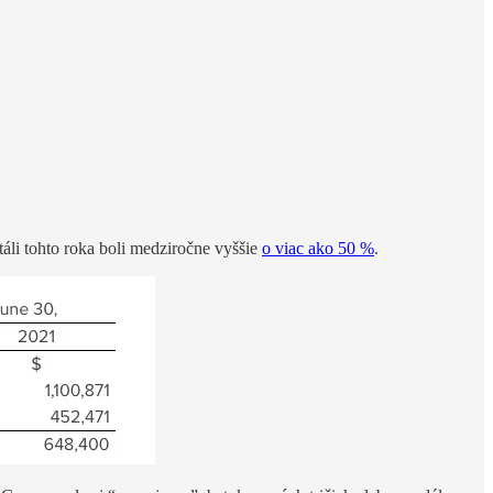
áli tohto roka boli medziročne vyššie
o viac ako 50 %
.