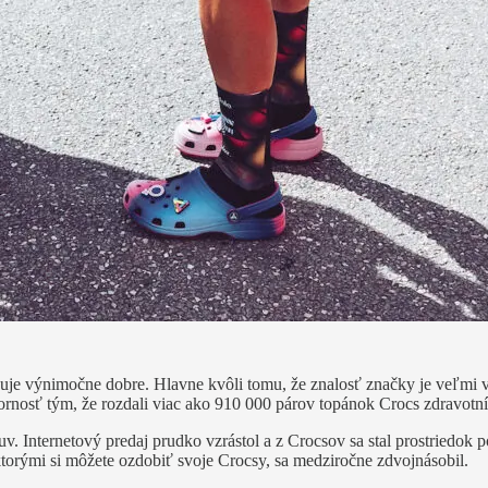
guje výnimočne dobre. Hlavne kvôli tomu, že znalosť značky je veľmi vy
zornosť tým, že rozdali viac ako 910 000 párov topánok Crocs zdravotn
 Internetový predaj prudko vzrástol a z Crocsov sa stal prostriedok po
 ktorými si môžete ozdobiť svoje Crocsy, sa medziročne zdvojnásobil.