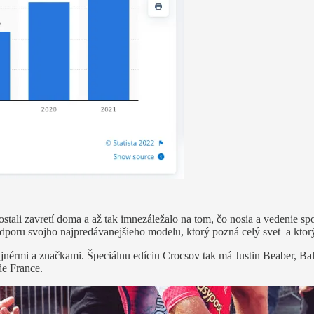
tali zavretí doma a až tak imnezáležalo na tom, čo nosia a vedenie spo
dporu svojho najpredávanejšieho modelu, ktorý pozná celý svet a ktorý
ajnérmi a značkami. Špeciálnu edíciu Crocsov tak má Justin Beaber, Ba
de France.