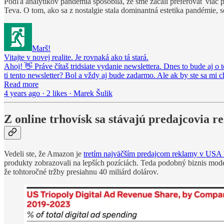
Podľa analytikov pandémia spôsobila, že sme začali preferovať viac p
Teva. O tom, ako sa z nostalgie stala dominantná estetika pandémie, 
Marš!
Vitajte v novej realite. Je rovnaká ako tá stará.
Ahoj! 👋 Práve čítaš tridsiate vydanie newslettera. Dnes to bude aj o t
ti tento newsletter? Bol a vždy aj bude zadarmo. Ale ak by ste sa mi
Read more
4 years ago · 2 likes · Marek Šulik
Z online trhovísk sa stávajú predajcovia 
Vedeli ste, že Amazon je
tretím najväčším predajcom reklamy v USA
produkty zobrazovali na lepších pozíciách. Teda podobný biznis mode
že tohtoročné tržby presiahnu 40 miliárd dolárov.