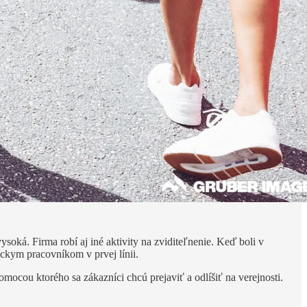
soká. Firma robí aj iné aktivity na zviditeľnenie. Keď boli v
íckym pracovníkom v prvej línii.
mocou ktorého sa zákazníci chcú prejaviť a odlíšiť na verejnosti.