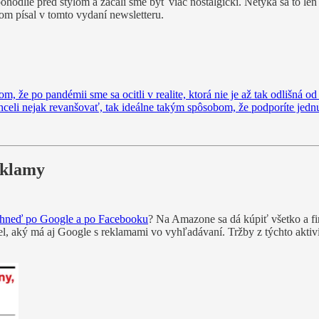
ohodlie pred štýlom a začali sme byť viac nostalgickí. Netýka sa to le
som písal v tomto vydaní newsletteru.
om, že po pandémii sme sa ocitli v realite, ktorá nie je až tak odlišná 
 chceli nejak revanšovať, tak ideálne takým spôsobom, že podporíte jed
reklamy
 hneď po Google a po Facebooku
? Na Amazone sa dá kúpiť všetko a fir
l, aký má aj Google s reklamami vo vyhľadávaní. Tržby z týchto aktiví