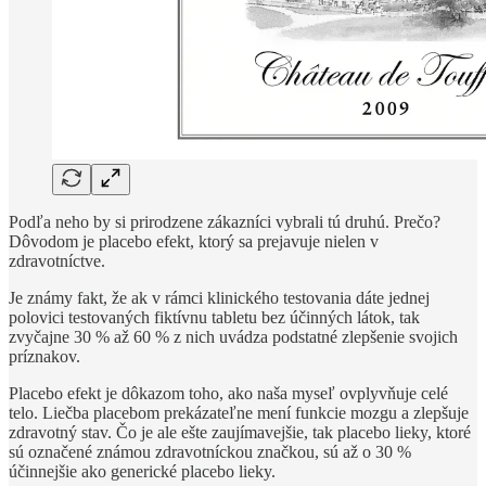
Podľa neho by si prirodzene zákazníci vybrali tú druhú. Prečo?
Dôvodom je placebo efekt, ktorý sa prejavuje nielen v
zdravotníctve.
Je známy fakt, že ak v rámci klinického testovania dáte jednej
polovici testovaných fiktívnu tabletu bez účinných látok, tak
zvyčajne 30 % až 60 % z nich uvádza podstatné zlepšenie svojich
príznakov.
Placebo efekt je dôkazom toho, ako naša myseľ ovplyvňuje celé
telo. Liečba placebom prekázateľne mení funkcie mozgu a zlepšuje
zdravotný stav. Čo je ale ešte zaujímavejšie, tak placebo lieky, ktoré
sú označené známou zdravotníckou značkou, sú až o 30 %
účinnejšie ako generické placebo lieky.