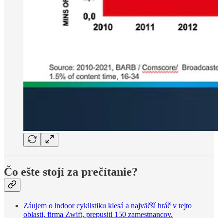
Čo ešte stojí za prečítanie?
Záujem o indoor cyklistiku klesá a najväčší hráč v tejto
oblasti, firma Zwift, prepusitl 150 zamestnancov.