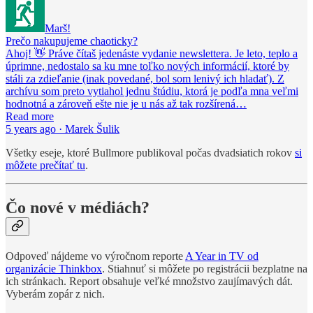
Marš!
Prečo nakupujeme chaoticky?
Ahoj! 👋 Práve čítaš jedenáste vydanie newslettera. Je leto, teplo a
úprimne, nedostalo sa ku mne toľko nových informácií, ktoré by
stáli za zdieľanie (inak povedané, bol som lenivý ich hladať). Z
archívu som preto vytiahol jednu štúdiu, ktorá je podľa mna veľmi
hodnotná a zároveň ešte nie je u nás až tak rozšírená…
Read more
5 years ago · Marek Šulik
Všetky eseje, ktoré Bullmore publikoval počas dvadsiatich rokov
si
môžete prečítať tu
.
Čo nové v médiách?
Odpoveď nájdeme vo výročnom reporte
A Year in TV od
organizácie Thinkbox
. Stiahnuť si môžete po registrácii bezplatne na
ich stránkach. Report obsahuje veľké množstvo zaujímavých dát.
Vyberám zopár z nich.