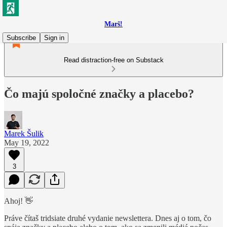
Marš!
Subscribe
Sign in
Read distraction-free on Substack
Čo majú spoločné značky a placebo?
Marek Šulik
May 19, 2022
3
Ahoj! 👋
Práve čítaš tridsiate druhé vydanie newslettera. Dnes aj o tom, čo