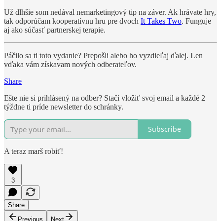
Už dlhšie som nedával nemarketingový tip na záver. Ak hrávate hry,
tak odporúčam kooperatívnu hru pre dvoch
It Takes Two
. Funguje
aj ako súčasť partnerskej terapie.
Páčilo sa ti toto vydanie? Prepošli alebo ho vyzdieľaj ďalej. Len
vďaka vám získavam nových odberateľov.
Share
Ešte nie si prihlásený na odber? Stačí vložiť svoj email a každé 2
týždne ti príde newsletter do schránky.
Subscribe
A teraz marš robiť!
3
Share
Previous
Next