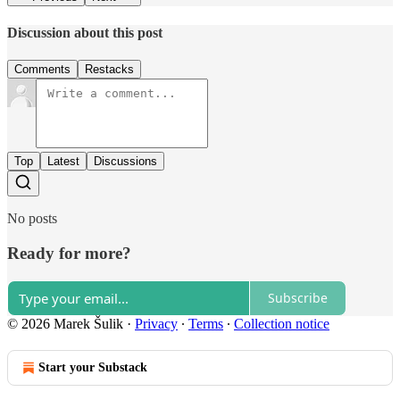
Discussion about this post
Comments
Restacks
Top
Latest
Discussions
No posts
Ready for more?
Subscribe
© 2026 Marek Šulik
·
Privacy
∙
Terms
∙
Collection notice
Start your Substack