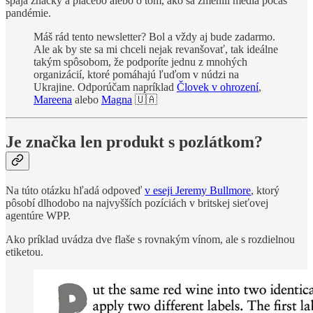
spája značky a placebo alebo o tom, ako sa zmenili médiá počas
pandémie.
Máš rád tento newsletter? Bol a vždy aj bude zadarmo.
Ale ak by ste sa mi chceli nejak revanšovať, tak ideálne
takým spôsobom, že podporíte jednu z mnohých
organizácií, ktoré pomáhajú ľuďom v núdzi na
Ukrajine. Odporúčam napríklad
Človek v ohrození
,
Mareena
alebo
Magna
🇺🇦
Je značka len produkt s pozlátkom?
Na túto otázku hľadá odpoveď
v eseji Jeremy Bullmore
, ktorý
pôsobí dlhodobo na najvyšších pozíciách v britskej sieťovej
agentúre WPP.
Ako príklad uvádza dve flaše s rovnakým vínom, ale s rozdielnou
etiketou.