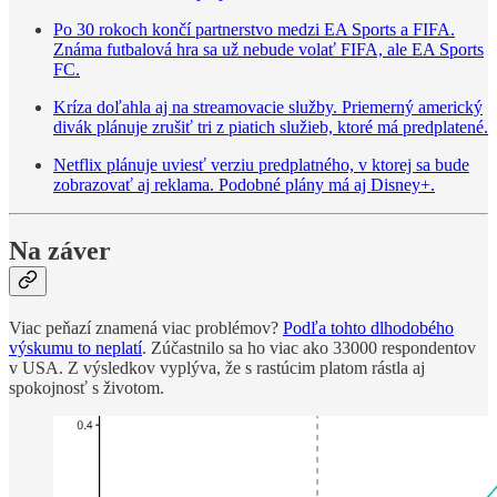
Po 30 rokoch končí partnerstvo medzi EA Sports a FIFA.
Známa futbalová hra sa už nebude volať FIFA, ale EA Sports
FC.
Kríza doľahla aj na streamovacie služby. Priemerný americký
divák plánuje zrušiť tri z piatich služieb, ktoré má predplatené.
Netflix plánuje uviesť verziu predplatného, v ktorej sa bude
zobrazovať aj reklama. Podobné plány má aj Disney+.
Na záver
Viac peňazí znamená viac problémov?
Podľa tohto dlhodobého
výskumu to neplatí
. Zúčastnilo sa ho viac ako 33000 respondentov
v USA. Z výsledkov vyplýva, že s rastúcim platom rástla aj
spokojnosť s životom.