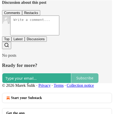
Discussion about this post
Comments
Restacks
Top
Latest
Discussions
No posts
Ready for more?
Subscribe
© 2026 Marek Šulik
·
Privacy
∙
Terms
∙
Collection notice
Start your Substack
Get the app