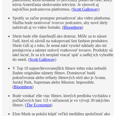
trávia Američania sledovaním televízie. Je zároveň aj
najväčšou podcastovou platformou. (
Scott Galloway
)
Spotify sa začne postupne presadzovať ako video platforma.
Služba bude motivovať tvorcov podcastov, aby nové diely
nahrávali aj vo video formáte. (
Bloomberg
)
Shein bude ešte úspešnejší ako doteraz. Môže za to nárast
ľudí, ktorí sú závislí na nakupovaní fast fashion produktov.
Shein ťaží aj z toho, že nemá také vysoké náklady ako iní
predajcovia a takmer nulovú vratkovosť tovarov. Produkty sú
také lacné, že sa ich neoplatí vracať späť a radšej ich vyhodíte
do smetí. (
Scott Galloway
)
V Top 10 najnavštevovanejších filmov tohto roka nebudú
žiadne originálne námety filmov. Dominovať budú
pokračovania alebo reštarty filmových sérií ako je Avatar,
Jurský Park, Superman alebo Mission: Impossible.
(
Bloomberg
)
Bude vznikať ešte viac filmov, ktorých predloha vychádza z
počítačových hier. Už v súčasnosti je vo vývoji 30 takýchto
filmov. (
The Economist
)
Elon Musk sa pokúsi kúpiť veľkú mediálnu spoločnosť ako