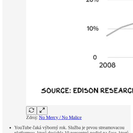
Zdroj:
No Mercy / No Malice
YouTube čaká výborný rok. Služba je prvou streamovacou
platformou, ktorá dosiahla 10 percentný podiel na čase, ktorý