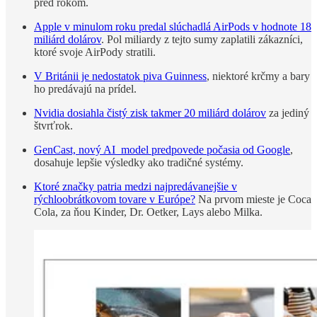
pred rokom.
Apple v minulom roku predal slúchadlá AirPods v hodnote 18
miliárd dolárov
. Pol miliardy z tejto sumy zaplatili zákazníci,
ktoré svoje AirPody stratili.
V Británii je nedostatok piva Guinness
, niektoré krčmy a bary
ho predávajú na prídel.
Nvidia dosiahla čistý zisk takmer 20 miliárd dolárov
za jediný
štvrťrok.
GenCast, nový AI model predpovede počasia od Google
,
dosahuje lepšie výsledky ako tradičné systémy.
Ktoré značky patria medzi najpredávanejšie v
rýchloobrátkovom tovare v Európe?
Na prvom mieste je Coca
Cola, za ňou Kinder, Dr. Oetker, Lays alebo Milka.