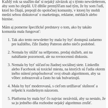
Každý rok sa snažím dať si nejaký záväzok aj s týmto newsletterom,
aby som ho zlepšil. Už dlhšie premýšľam nad tým, že by som ľudí,
ktorí ho čítajú, prepojil do spoločnej komunity, v ktorej by mohli
medzi sebou diskutovať o marketingu, reklame, médiách alebo
biznise.
Mám aj pomerne špecifické predstavy o tom, ako by takáto
komunita mala fungovať:
Tak ako tento newsletter by mala by byť dostupná zadarmo
pre každého, čiže žiadny Patreon alebo niečo podobné.
Nemala by slúžiť na selfpromo, predaj služieb, ani na
naháňanie pozornosti, ale na rovnocennú diskusiu.
Nemala by byť súčasťou žiadnej sociálnej siete. LinkedIn
alebo Facebook sú toxické miesta, na ktorých sú ľudia okrem
iného nútení prispôsobovať svoj obsah algoritmom, aby sa
vôbec zobrazovali a často ho tak bulvarizujú.
Mala by byť moderovaná, s cieľom urdžiavať slušnosť a
rešpekt k rozdielnym názorom.
Platforma by mala byť čo najviac nezávislá, aby sa nestalo, že
sa ju jedného dňa rozhodne nejaký algoritmus zrušiť.