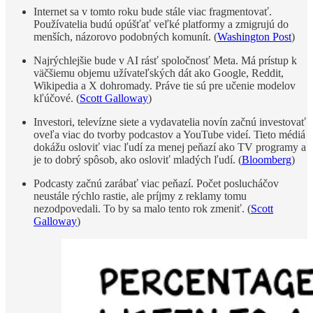
Internet sa v tomto roku bude stále viac fragmentovať.
Používatelia budú opúšťať veľké platformy a zmigrujú do
menších, názorovo podobných komunít. (
Washington Post
)
Najrýchlejšie bude v AI rásť spoločnosť Meta. Má prístup k
väčšiemu objemu užívateľských dát ako Google, Reddit,
Wikipedia a X dohromady. Práve tie sú pre učenie modelov
kľúčové. (
Scott Galloway
)
Investori, televízne siete a vydavatelia novín začnú investovať
oveľa viac do tvorby podcastov a YouTube videí. Tieto médiá
dokážu osloviť viac ľudí za menej peňazí ako TV programy a
je to dobrý spôsob, ako osloviť mladých ľudí. (
Bloomberg
)
Podcasty začnú zarábať viac peňazí. Počet poslucháčov
neustále rýchlo rastie, ale príjmy z reklamy tomu
nezodpovedali. To by sa malo tento rok zmeniť. (
Scott
Galloway
)