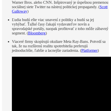
Warner Bros. alebo CNN. Inšpirovaný je úspešnou premenou
sociálnej siete Twitter na nástroj politickej propagandy. (
Scott
Galloway
)
Ľudia budú ešte viac unavení z politiky a budú sa jej
vyhýbať. Ťažké časy čakajú vydavateľov novín a
spravodajské portály, naopak profitovať z toho môže zábavný
segment. (
Bloomberg
)
Viaceré firmy skopírujú okuliare Meta Ray-Bans. Potvrdí sa
tak, že na rozšírenú realitu spotrebitelia preferujú
jednoduchšie, ľahšie a lacnejšie zariadenia. (
Platformer
)