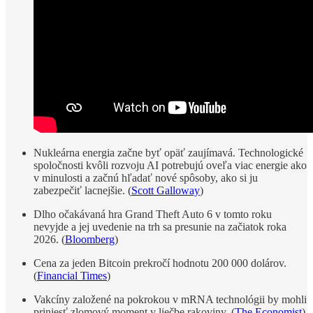
Nukleárna energia začne byť opäť zaujímavá. Technologické
spoločnosti kvôli rozvoju AI potrebujú oveľa viac energie ako
v minulosti a začnú hľadať nové spôsoby, ako si ju
zabezpečiť lacnejšie. (
Scott Galloway
)
Dlho očakávaná hra Grand Theft Auto 6 v tomto roku
nevyjde a jej uvedenie na trh sa presunie na začiatok roka
2026. (
Bloomberg
)
Cena za jeden Bitcoin prekročí hodnotu 200 000 dolárov.
(
Financial Times
)
Vakcíny založené na pokrokou v mRNA technológii by mohli
priniesť zlomový moment v liečbe rakoviny. (
The Economist
)