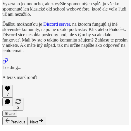
Vyzerá to jednoducho, ale z vyššie spomenutých spĺňajú všetko
spomenuté len klasické old school webové fóra, ktoré ale veľa ľudí
už ani nezažilo.
Ďalšou možnosťou je
Discord server
, na ktorom fungujú aj iné
slovenské komunity, napr. tie okolo podcastov Klik alebo Piatoček.
Discord síce nespĺňa posledný bod, ale s tým by sa ale dalo
fungovať. Mali by ste o takúto komunitu záujem? Zahlasujte prosím
v ankete. Ak máte iný nápad, tak mi určite napíšte ako odpoveď na
tento email.
Loading...
A teraz marš robiť!
7
2
Share
Previous
Next