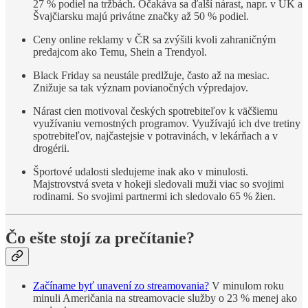
27 % podiel na tržbách. Očakáva sa ďalší nárast, napr. v UK a
Švajčiarsku majú privátne značky až 50 % podiel.
Ceny online reklamy v ČR sa zvýšili kvoli zahraničným
predajcom ako Temu, Shein a Trendyol.
Black Friday sa neustále predlžuje, často až na mesiac.
Znižuje sa tak význam povianočných výpredajov.
Nárast cien motivoval českých spotrebiteľov k väčšiemu
využívaniu vernostných programov. Využívajú ich dve tretiny
spotrebiteľov, najčastejsie v potravinách, v lekárňach a v
drogérii.
Športové udalosti sledujeme inak ako v minulosti.
Majstrovstvá sveta v hokeji sledovali muži viac so svojimi
rodinami. So svojimi partnermi ich sledovalo 65 % žien.
Čo ešte stojí za prečítanie?
Začíname byť unavení zo streamovania?
V minulom roku
minuli Američania na streamovacie služby o 23 % menej ako