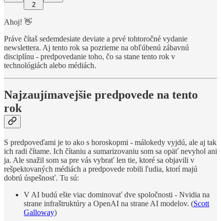
2
Ahoj! 👋
Práve čítaš sedemdesiate deviate a prvé tohtoročné vydanie
newslettera. Aj tento rok sa pozrieme na obľúbenú zábavnú
disciplínu - predpovedanie toho, čo sa stane tento rok v
technológiách alebo médiách.
Najzaujímavejšie predpovede na tento
rok
S predpoveďami je to ako s horoskopmi - málokedy vyjdú, ale aj tak
ich radi čítame. Ich čítaniu a sumarizovaniu som sa opäť nevyhol ani
ja. Ale snažil som sa pre vás vybrať len tie, ktoré sa objavili v
rešpektovaných médiách a predpovede robili ľudia, ktorí majú
dobrú úspešnosť. Tu sú:
V AI budú ešte viac dominovať dve spoločnosti - Nvidia na
strane infraštruktúry a OpenAI na strane AI modelov. (
Scott
Galloway
)