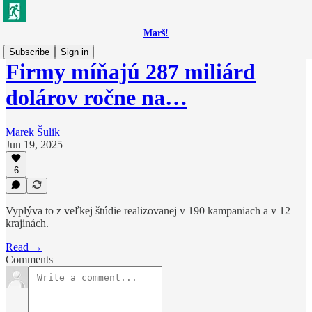
Marš!
Subscribe
Sign in
Firmy míňajú 287 miliárd
dolárov ročne na…
Marek Šulik
Jun 19, 2025
6
Vyplýva to z veľkej štúdie realizovanej v 190 kampaniach a v 12
krajinách.
Read →
Comments