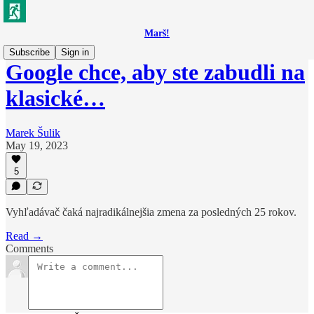
Marš!
Subscribe
Sign in
Google chce, aby ste zabudli na
klasické…
Marek Šulik
May 19, 2023
5
Vyhľadávač čaká najradikálnejšia zmena za posledných 25 rokov.
Read →
Comments