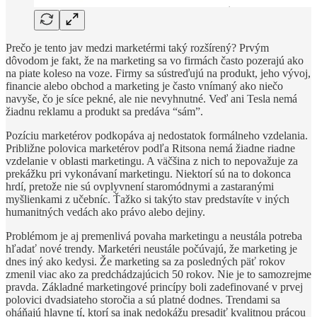
Prečo je tento jav medzi marketérmi taký rozšírený? Prvým
dôvodom je fakt, že na marketing sa vo firmách často pozerajú ako
na piate koleso na voze. Firmy sa sústreďujú na produkt, jeho vývoj,
financie alebo obchod a marketing je často vnímaný ako niečo
navyše, čo je síce pekné, ale nie nevyhnutné. Veď ani Tesla nemá
žiadnu reklamu a produkt sa predáva “sám”.
Pozíciu marketérov podkopáva aj nedostatok formálneho vzdelania.
Približne polovica marketérov podľa Ritsona nemá žiadne riadne
vzdelanie v oblasti marketingu. A väčšina z nich to nepovažuje za
prekážku pri vykonávaní marketingu. Niektorí sú na to dokonca
hrdí, pretože nie sú ovplyvnení staromódnymi a zastaranými
myšlienkami z učebníc. Ťažko si takýto stav predstavíte v iných
humanitných vedách ako právo alebo dejiny.
Problémom je aj premenlivá povaha marketingu a neustála potreba
hľadať nové trendy. Marketéri neustále počúvajú, že marketing je
dnes iný ako kedysi. Že marketing sa za posledných päť rokov
zmenil viac ako za predchádzajúcich 50 rokov. Nie je to samozrejme
pravda. Základné marketingové princípy boli zadefinované v prvej
polovici dvadsiateho storočia a sú platné dodnes. Trendami sa
oháňajú hlavne tí, ktorí sa inak nedokážu presadiť kvalitnou prácou