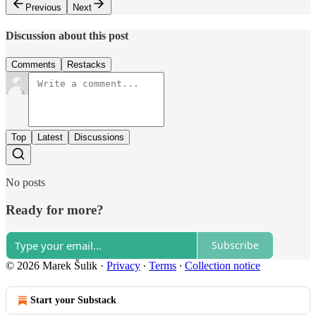
Previous
Next
Discussion about this post
Comments
Restacks
Top
Latest
Discussions
No posts
Ready for more?
Subscribe
© 2026 Marek Šulik
·
Privacy
∙
Terms
∙
Collection notice
Start your Substack