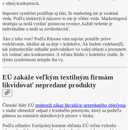
v silnej konkurencii.
Impostor syndróm posilňuje aj fakt, že marketing nie je exaktná
veda. Podľa niektorých názorov to nie je vôbec veda. Marketingová
stratégia sa nedá vyrátať pomocou rovnice, každé riešenie je
individuálne a nedá sa zovšeobecniť.
Ako z toho von? Podľa Ritsona vám najviac pomôže práve
vzdelávanie, ideálne ak sa deje v kolektíve. Ak budete vzdelanejší,
tak jednoduchšie odhalíte podvodníkov vo vašej oblasti a prestanete
ich vnímať ako konkurentov. A vďaka štúdiu v kolektíve zistíte, že
týmto syndrómom netrpíte iba vy.
EÚ zakáže veľkým textilným firmám
likvidovať nepredané produkty
Členské štáty EÚ
podporili zákaz likvidácie nepredaného oblečenia
v snahe obmedziť odpad z textilného priemyslu, ktorý sa podieľa
pätinou na emisiách skleníkových plynov v bloku.
Podľa odhadov Európskej komisie občania EÚ ročne vyhodia