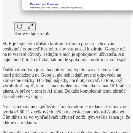
Knowledge Graph
SGE je logickým ďalším krokom v tomto procese: chce vám
poskytnúť odpoveď bez toho, aby vás poslal k zdroju. Google má
na to viaceré dôvody. Jedným z nich je spokojnosť užívateľa. Ak
nájde hneď, to čo hľadal, tak odíde spokojný a neskôr sa vráti späť.
Ďalším dôvodom je snaha pokryť iný typ dotazov. Je veľa ľudí,
ktorí prichádzajú na Google, ale nehľadájú presné odpovede na
konkrétne otázky. Hľadajú nápady, chcú objavovať. O tom, aký
výrobok si kúpiť, kam ísť na dovolenku alebo ako sa naučiť hrať na
gitaru. A práve v tom je AI silné. Dokáže komplexnú tému zhrnúť
do krátkeho výstupu.
No a samozrejme najdôležitejším dôvodom je reklama. Príjmy z nej
tvoria až 80 % z celkových tržieb materskej spoločnosti Alphabet.
Čím dlhšie sa vo vyhľadávači užívateľ zdrží, tým väčšia šanca je, že
klikne na reklamu.
Práve reklama bude mať podľa ukážok stále dominantné postavenie