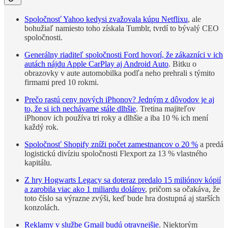
Spoločnosť Yahoo kedysi zvažovala kúpu Netflixu
, ale
bohužiaľ namiesto toho získala Tumblr, tvrdí to bývalý CEO
spoločnosti.
Generálny riaditeľ spoločnosti Ford hovorí, že zákazníci v ich
autách nájdu Apple CarPlay aj Android Auto
. Bitku o
obrazovky v aute automobilka podľa neho prehrali s týmito
firmami pred 10 rokmi.
Prečo rastú ceny nových iPhonov? Jedným z dôvodov je aj
to, že si ich nechávame stále dlhšie
. Tretina majiteľov
iPhonov ich používa tri roky a dlhšie a iba 10 % ich mení
každý rok.
Spoločnosť Shopify zníži počet zamestnancov o 20 %
a predá
logistickú divíziu spoločnosti Flexport za 13 % vlastného
kapitálu.
Z hry Hogwarts Legacy sa doteraz predalo 15 miliónov kópií
a zarobila viac ako 1 miliardu dolárov
, pričom sa očakáva, že
toto číslo sa výrazne zvýši, keď bude hra dostupná aj starších
konzolách.
Reklamy v službe Gmail budú otravnejšie
. Niektorým