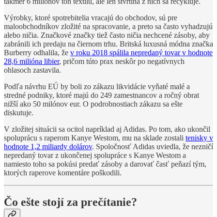
takmer 6 miliónov ton textilu, ale len štvrtina z nich sa recykluje.
Výrobky, ktoré spotrebitelia vracajú do obchodov, sú pre
maloobchodníkov zložité na spracovanie, a preto sa často vyhadzujú
alebo ničia. Značkové značky tiež často ničia nechcené zásoby, aby
zabránili ich predaju na čiernom trhu. Britská luxusná módna značka
Burberry odhalila, že
v roku 2018 spálila nepredaný tovar v hodnote
28,6 milióna libier
, pričom túto prax neskôr po negatívnych
ohlasoch zastavila.
Podľa návrhu EÚ by boli zo zákazu likvidácie vyňaté malé a
stredné podniky, ktoré majú do 249 zamestnancov a ročný obrat
nižší ako 50 milónov eur. O podrobnostiach zákazu sa ešte
diskutuje.
V zložitej situácii sa ocitol napríklad aj Adidas. Po tom, ako ukončil
spoluprácu s raperom Kanye Westom, mu na sklade zostali
tenisky v
hodnote 1,2 miliardy dolárov
. Spoločnosť Adidas uviedla, že nezničí
nepredaný tovar z ukončenej spolupráce s Kanye Westom a
namiesto toho sa pokúsi predať zásoby a darovať časť peňazí tým,
ktorých raperove komentáre poškodili.
Čo ešte stojí za prečítanie?