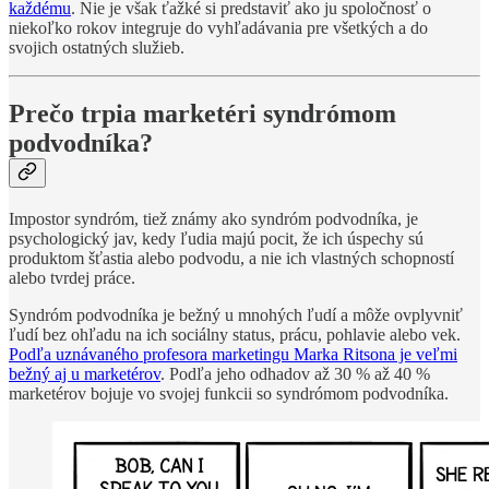
každému
. Nie je však ťažké si predstaviť ako ju spoločnosť o
niekoľko rokov integruje do vyhľadávania pre všetkých a do
svojich ostatných služieb.
Prečo trpia marketéri syndrómom
podvodníka?
Impostor syndróm, tiež známy ako syndróm podvodníka, je
psychologický jav, kedy ľudia majú pocit, že ich úspechy sú
produktom šťastia alebo podvodu, a nie ich vlastných schopností
alebo tvrdej práce.
Syndróm podvodníka je bežný u mnohých ľudí a môže ovplyvniť
ľudí bez ohľadu na ich sociálny status, prácu, pohlavie alebo vek.
Podľa uznávaného profesora marketingu Marka Ritsona je veľmi
bežný aj u marketérov
. Podľa jeho odhadov až 30 % až 40 %
marketérov bojuje vo svojej funkcii so syndrómom podvodníka.