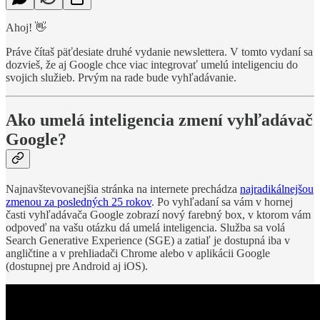
Ahoj! 👋
Práve čítaš
päťdesiate druhé vydanie newslettera. V tomto vydaní sa
dozvieš, že aj Google chce viac integrovať umelú inteligenciu do
svojich služieb. Prvým na rade bude vyhľadávanie.
Ako umelá inteligencia zmení vyhľadávač
Google?
Najnavštevovanejšia stránka na internete prechádza
najradikálnejšou
zmenou za posledných 25 rokov
. Po vyhľadaní sa vám v hornej
časti vyhľadávača Google zobrazí nový farebný box, v ktorom vám
odpoveď na vašu otázku dá umelá inteligencia. Služba sa volá
Search Generative Experience (SGE) a zatiaľ je dostupná iba v
angličtine a v prehliadači Chrome alebo v aplikácii Google
(dostupnej pre Android aj iOS).