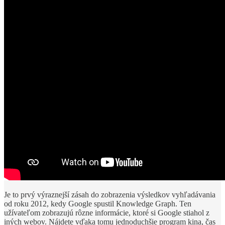
Je to prvý výraznejší zásah do zobrazenia výsledkov vyhľadávania
od roku 2012, kedy Google spustil Knowledge Graph. Ten
užívateľom zobrazujú rôzne informácie, ktoré si Google stiahol z
iných webov. Nájdete vďaka tomu jednoduchšie program kina, čas