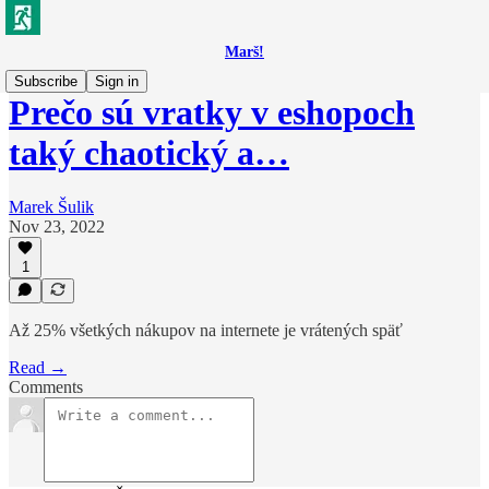
Marš!
Subscribe
Sign in
Prečo sú vratky v eshopoch
taký chaotický a…
Marek Šulik
Nov 23, 2022
1
Až 25% všetkých nákupov na internete je vrátených späť
Read →
Comments